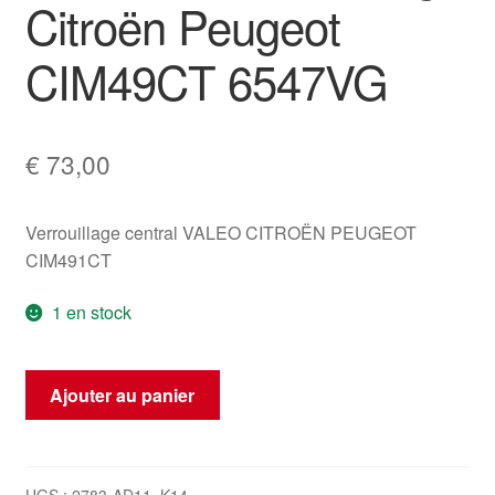
Citroën Peugeot
CIM49CT 6547VG
€
73,00
Verrouillage central VALEO CITROËN PEUGEOT
CIM491CT
1 en stock
quantité
Ajouter au panier
de
ECU
de
déverrouillage
UGS :
2783-AD11_K14