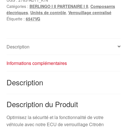
Catégories :
BERLINGO I II PARTENAIRE I II
,
Composants
Citroën
électriques
,
Unités de contrôle
,
Verrouillage centralisé
Peugeot
Étiquette :
6547VG
CIM49CT
6547VG
Description
Informations complémentaires
Description
Description du Produit
Optimisez la sécurité et la fonctionnalité de votre
véhicule avec notre ECU de verrouillage Citroën