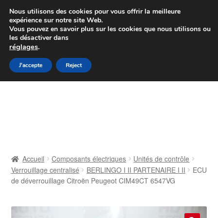
Colissimo livraison à partir de 7 EUR
Nous utilisons des cookies pour vous offrir la meilleure
expérience sur notre site Web.
Du lundi au vendredi de 9 h à 16 h
Vous pouvez en savoir plus sur les cookies que nous utilisons ou
les désactiver dans
07 55 53 95 66
réglages
.
Aller
Aller
J'accepte
Reject
Menu
à
au
la
contenu
Accueil
navigation
À propos de nous
Caisse
Accueil
Composants électriques
Unités de contrôle
Verrouillage centralisé
BERLINGO I II PARTENAIRE I II
ECU
Contact
de déverrouillage Citroën Peugeot CIM49CT 6547VG
Livraison