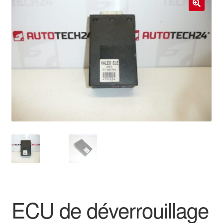
Livraison internationale
🔍
Mon compte
Paiements
Panier
Plainte
Politique de confidentialité
Procédure de Réclamation
Termes et conditions
ECU de déverrouillage