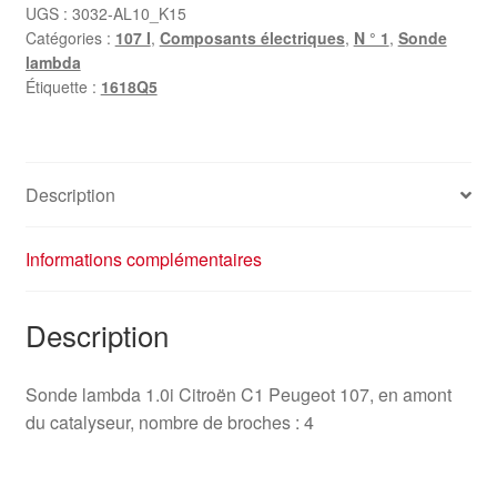
1.0i
UGS :
3032-AL10_K15
Catégories :
107 I
,
Composants électriques
,
N ° 1
,
Sonde
Citroën
lambda
Peugeot
Étiquette :
1618Q5
1618Q5
Description
Informations complémentaires
Description
Sonde lambda 1.0i Citroën C1 Peugeot 107, en amont
du catalyseur, nombre de broches : 4