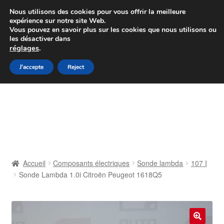
Colissimo livraison à partir de 7 EUR
Nous utilisons des cookies pour vous offrir la meilleure
expérience sur notre site Web.
Du lundi au vendredi de 9 h à 16 h
Vous pouvez en savoir plus sur les cookies que nous utilisons ou
les désactiver dans
07 55 53 95 66
réglages
.
Aller
Aller
J'accepte
Reject
Menu
à
au
la
contenu
Accueil
navigation
À propos de nous
Caisse
Accueil
Composants électriques
Sonde lambda
107 I
Sonde Lambda 1.0i Citroën Peugeot 1618Q5
Contact
Livraison