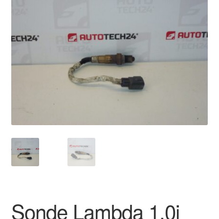
🔍
Livraison internationale
Mon compte
Paiements
Panier
Plainte
Politique de confidentialité
Procédure de Réclamation
Termes et conditions
Sonde Lambda 1.0i