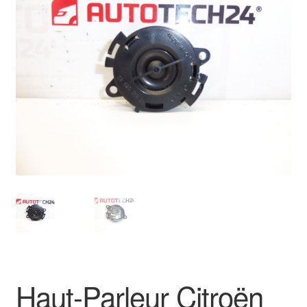
🔍
Livraison internationale
Mon compte
Paiements
Panier
Plainte
Politique de confidentialité
Procédure de Réclamation
Termes et conditions
Haut-Parleur Citroën