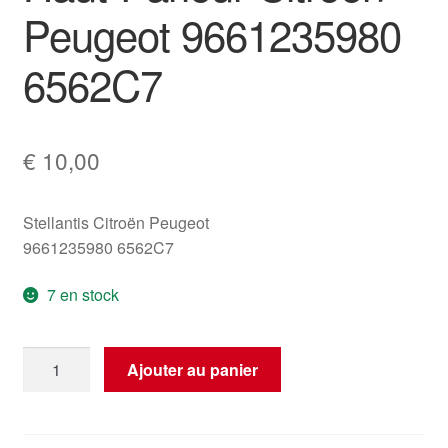
Peugeot 9661235980
6562C7
€
10,00
Stellantis Citroën Peugeot
9661235980 6562C7
7 en stock
quantité
Ajouter au panier
de
Haut-
Parleur