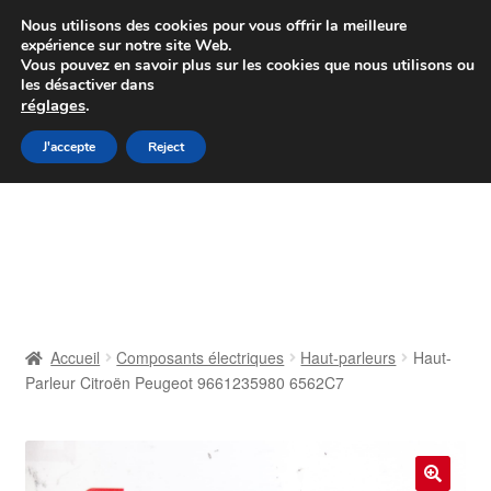
Colissimo livraison à partir de 7 EUR
Nous utilisons des cookies pour vous offrir la meilleure
expérience sur notre site Web.
Du lundi au vendredi de 9 h à 16 h
Vous pouvez en savoir plus sur les cookies que nous utilisons ou
les désactiver dans
07 55 53 95 66
réglages
.
Aller
Aller
J'accepte
Reject
Menu
à
au
la
contenu
Accueil
navigation
À propos de nous
Caisse
Accueil
Composants électriques
Haut-parleurs
Haut-
Parleur Citroën Peugeot 9661235980 6562C7
Contact
Livraison