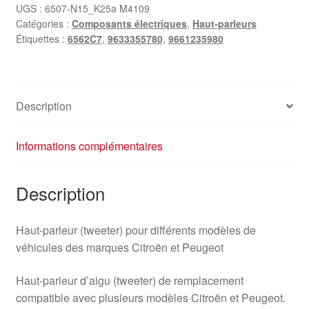
Citroën
UGS :
6507-N15_K25a M4109
Catégories :
Composants électriques
,
Haut-parleurs
Peugeot
Étiquettes :
6562C7
,
9633355780
,
9661235980
9661235980
6562C7
Description
Informations complémentaires
Description
Haut-parleur (tweeter) pour différents modèles de
véhicules des marques Citroën et Peugeot
Haut-parleur d’aigu (tweeter) de remplacement
compatible avec plusieurs modèles Citroën et Peugeot.