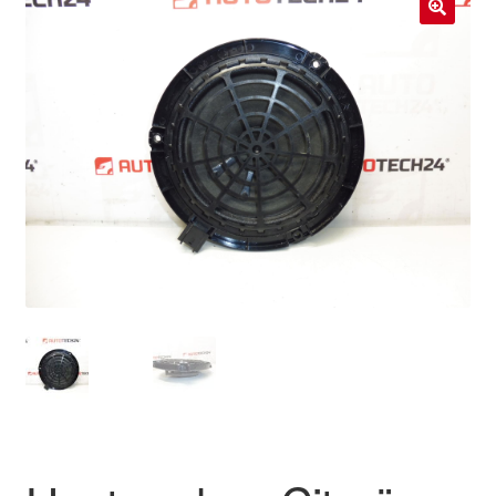
Livraison internationale
🔍
Mon compte
Paiements
Panier
Plainte
Politique de confidentialité
Procédure de Réclamation
Termes et conditions