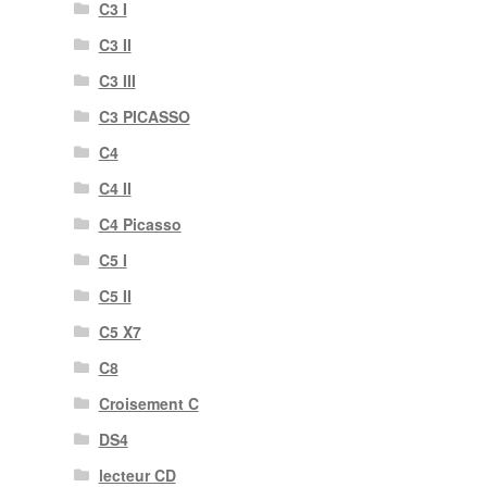
C3 I
C3 II
C3 III
C3 PICASSO
C4
C4 II
C4 Picasso
C5 I
C5 II
C5 X7
C8
Croisement C
DS4
lecteur CD