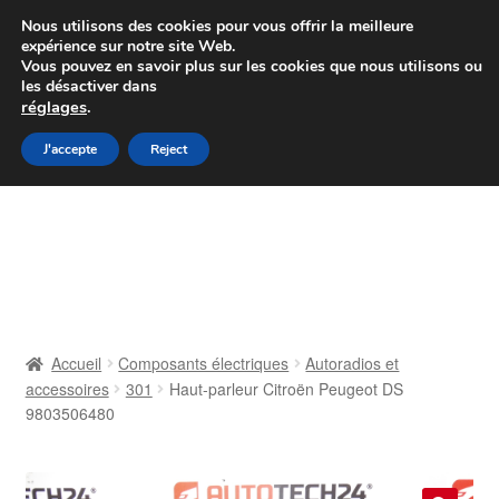
Colissimo livraison à partir de 7 EUR
Nous utilisons des cookies pour vous offrir la meilleure
expérience sur notre site Web.
Du lundi au vendredi de 9 h à 16 h
Vous pouvez en savoir plus sur les cookies que nous utilisons ou
les désactiver dans
07 55 53 95 66
réglages
.
Aller
Aller
J'accepte
Reject
Menu
à
au
la
contenu
Accueil
navigation
À propos de nous
Caisse
Accueil
Composants électriques
Autoradios et
accessoires
301
Haut-parleur Citroën Peugeot DS
Contact
9803506480
Livraison