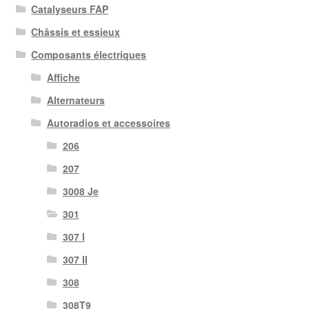
Catalyseurs FAP
Châssis et essieux
Composants électriques
Affiche
Alternateurs
Autoradios et accessoires
206
207
3008 Je
301
307 I
307 II
308
308T9