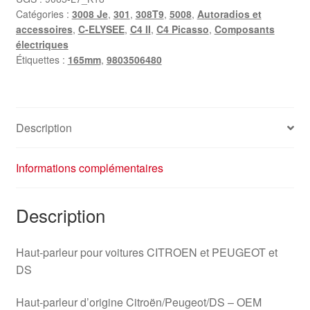
Catégories :
3008 Je
,
301
,
308T9
,
5008
,
Autoradios et
accessoires
,
C-ELYSEE
,
C4 II
,
C4 Picasso
,
Composants
électriques
Étiquettes :
165mm
,
9803506480
Description
Informations complémentaires
Description
Haut-parleur pour voitures CITROEN et PEUGEOT et
DS
Haut-parleur d’origine Citroën/Peugeot/DS – OEM