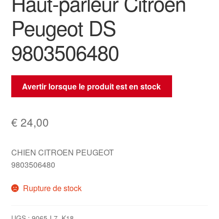
Haut-parleur Citroën
Peugeot DS
9803506480
Avertir lorsque le produit est en stock
€
24,00
CHIEN CITROEN PEUGEOT
9803506480
Rupture de stock
UGS :
9065-L7_K18