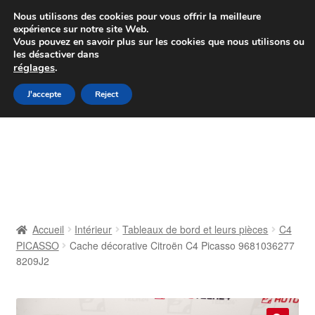
Colissimo livraison à partir de 7 EUR
Nous utilisons des cookies pour vous offrir la meilleure
expérience sur notre site Web.
Du lundi au vendredi de 9 h à 16 h
Vous pouvez en savoir plus sur les cookies que nous utilisons ou
les désactiver dans
07 55 53 95 66
réglages
.
Aller
Aller
J'accepte
Reject
Menu
à
au
la
contenu
Accueil
navigation
À propos de nous
Caisse
Accueil
Intérieur
Tableaux de bord et leurs pièces
C4
PICASSO
Cache décorative Citroën C4 Picasso 9681036277
Contact
8209J2
Livraison