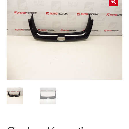
Livraison internationale
🔍
Mon compte
Paiements
Panier
Plainte
Politique de confidentialité
Procédure de Réclamation
Termes et conditions