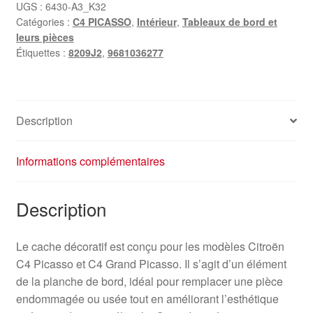
Citroën
UGS :
6430-A3_K32
Catégories :
C4 PICASSO
,
Intérieur
,
Tableaux de bord et
C4
leurs pièces
Picasso
Étiquettes :
8209J2
,
9681036277
9681036277
8209J2
Description
Informations complémentaires
Description
Le cache décoratif est conçu pour les modèles Citroën
C4 Picasso et C4 Grand Picasso. Il s’agit d’un élément
de la planche de bord, idéal pour remplacer une pièce
endommagée ou usée tout en améliorant l’esthétique