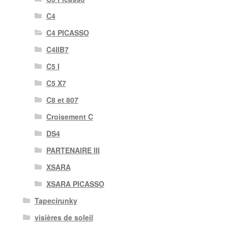
C4
C4 PICASSO
C4IIB7
C5 I
C5 X7
C8 et 807
Croisement C
DS4
PARTENAIRE III
XSARA
XSARA PICASSO
Tapecírunky
visières de soleil