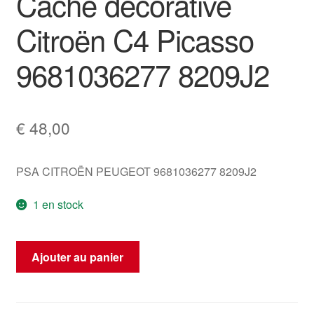
Cache décorative
Citroën C4 Picasso
9681036277 8209J2
€
48,00
PSA CITROËN PEUGEOT 9681036277 8209J2
1 en stock
quantité
Ajouter au panier
de
Cache
décorative