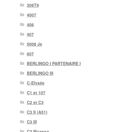
308T9
4007
406
407
5008 Je
607
BERLINGO I PARTENAIRE I
BERLINGO III
C-Elysée
C1 et 107
C2 et C3
C3 II (A51)
C3 III
C3 Picasso