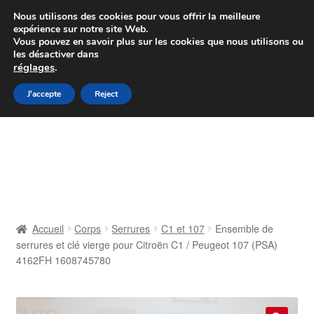
Colissimo livraison à partir de 7 EUR
Nous utilisons des cookies pour vous offrir la meilleure
expérience sur notre site Web.
Du lundi au vendredi de 9 h à 16 h
Vous pouvez en savoir plus sur les cookies que nous utilisons ou
les désactiver dans
07 55 53 95 66
réglages
.
Aller
Aller
J'accepte
Reject
Menu
à
au
la
contenu
Accueil
navigation
À propos de nous
Caisse
Accueil
Corps
Serrures
C1 et 107
Ensemble de
serrures et clé vierge pour Citroën C1 / Peugeot 107 (PSA)
Contact
4162FH 1608745780
Livraison