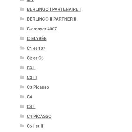
BERLINGO I PARTENAIRE I
BERLINGO II PARTNER II
C-crosser 4007
C-ELYSÉE
C1 et 107
C2 et C3
C3 II
C3 III
C3 Picasso
C4
C4 II
C4 PICASSO
C5 I et II