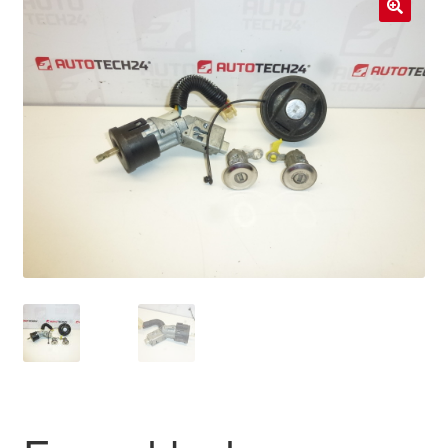
Livraison internationale
🔍
Mon compte
Paiements
Panier
Plainte
Politique de confidentialité
Procédure de Réclamation
Termes et conditions