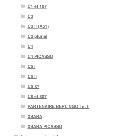
C1 et 107
C3
C3 II (A51)
C3 pluriel
C4
C4 PICASSO
C5 I
C5 II
C5 X7
C8 et 807
PARTENAIRE BERLINGO I et II
XSARA
XSARA PICASSO