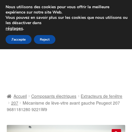
Colissimo livraison à partir de 7 EUR
Nous utilisons des cookies pour vous offrir la meilleure
expérience sur notre site Web.
Du lundi au vendredi de 9 h à 16 h
Vous pouvez en savoir plus sur les cookies que nous utilisons ou
les désactiver dans
07 55 53 95 66
réglages
.
Aller
Aller
J'accepte
Reject
Menu
à
au
la
contenu
Accueil
navigation
À propos de nous
Caisse
Accueil
Composants électriques
Extracteurs de fenêtre
207
Mécanisme de lève-vitre avant gauche Peugeot 207
Contact
9681181280 9221W9
Livraison