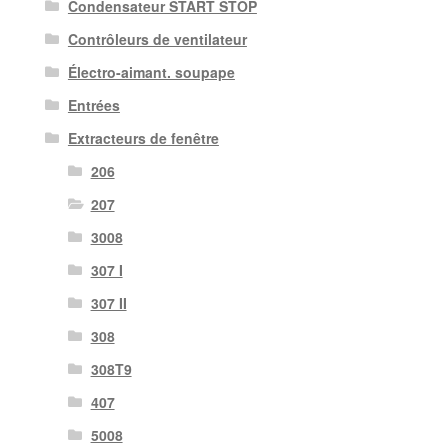
Condensateur START STOP
Contrôleurs de ventilateur
Électro-aimant. soupape
Entrées
Extracteurs de fenêtre
206
207
3008
307 I
307 II
308
308T9
407
5008