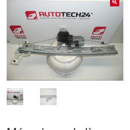
Livraison internationale
🔍
Mon compte
Paiements
Panier
Plainte
Politique de confidentialité
Procédure de Réclamation
Termes et conditions