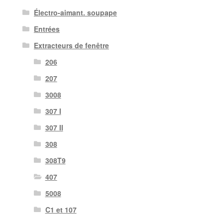
Électro-aimant. soupape
Entrées
Extracteurs de fenêtre
206
207
3008
307 I
307 II
308
308T9
407
5008
C1 et 107