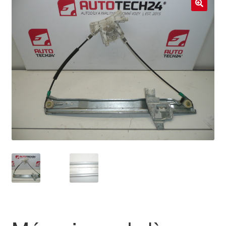
Livraison internationale
🔍
Mon compte
Paiements
Panier
Plainte
Politique de confidentialité
Procédure de Réclamation
Termes et conditions