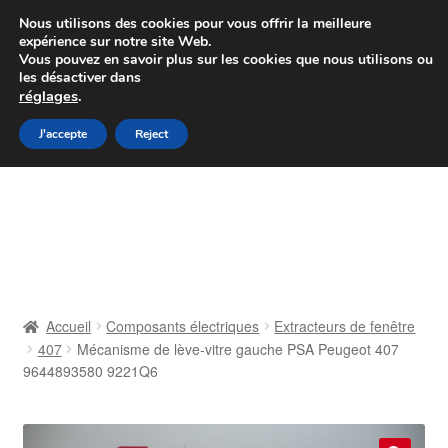
Colissimo livraison à partir de 7 EUR
Nous utilisons des cookies pour vous offrir la meilleure
expérience sur notre site Web.
Du lundi au vendredi de 9 h à 16 h
Vous pouvez en savoir plus sur les cookies que nous utilisons ou
les désactiver dans
07 55 53 95 66
réglages
.
Aller
Aller
J'accepte
Reject
Menu
à
au
la
contenu
Accueil
navigation
À propos de nous
Caisse
Accueil
Composants électriques
Extracteurs de fenêtre
407
Mécanisme de lève-vitre gauche PSA Peugeot 407
Contact
9644893580 9221Q6
Livraison