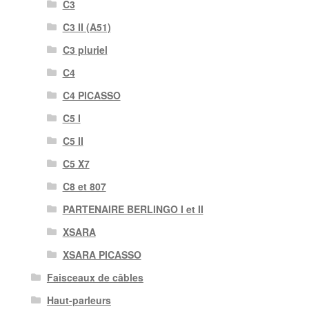
C3
C3 II (A51)
C3 pluriel
C4
C4 PICASSO
C5 I
C5 II
C5 X7
C8 et 807
PARTENAIRE BERLINGO I et II
XSARA
XSARA PICASSO
Faisceaux de câbles
Haut-parleurs