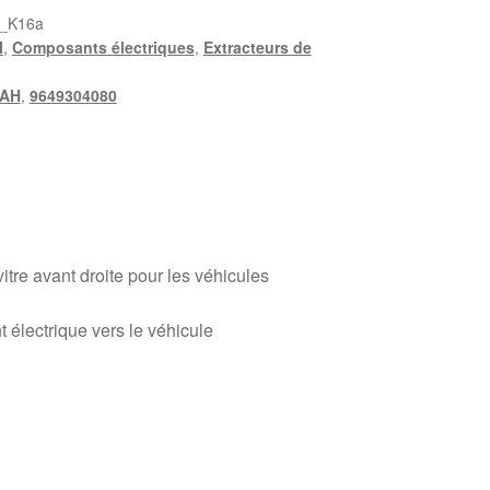
_K16a
I
,
Composants électriques
,
Extracteurs de
2AH
,
9649304080
vitre avant droite pour les véhicules
 électrique vers le véhicule