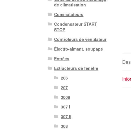
de climatisation
Commutateurs
Condensateur START
STOP
Contrôleurs de ventilateur
Électro-aimant. soupape
Entrées
Desc
Extracteurs de fenêtre
206
Inf
207
3008
307 I
307 II
308