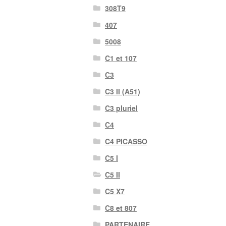
308T9
407
5008
C1 et 107
C3
C3 II (A51)
C3 pluriel
C4
C4 PICASSO
C5 I
C5 II
C5 X7
C8 et 807
PARTENAIRE