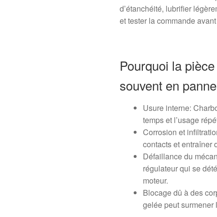
d’étanchéité, lubrifier légè
et tester la commande avan
Pourquoi la pièce 
souvent en panne
Usure interne: Charbo
temps et l’usage répé
Corrosion et infiltra
contacts et entraîne
Défaillance du mécan
régulateur qui se dét
moteur.
Blocage dû à des corp
gelée peut surmener 