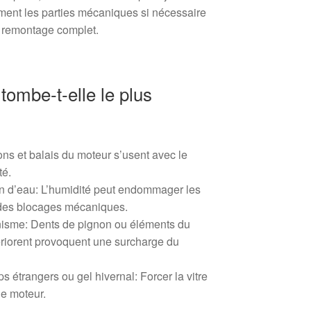
rement les parties mécaniques si nécessaire
t remontage complet.
tombe‑t‑elle le plus
ns et balais du moteur s’usent avec le
té.
tion d’eau: L’humidité peut endommager les
r des blocages mécaniques.
isme: Dents de pignon ou éléments du
ériorent provoquent une surcharge du
s étrangers ou gel hivernal: Forcer la vitre
le moteur.