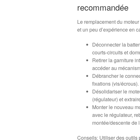
recommandée
Le remplacement du moteur d
et un peu d’expérience en c
Déconnecter la batteri
courts‑circuits et do
Retirer la garniture in
accéder au mécanis
Débrancher le connect
fixations (vis/écrous).
Désolidariser le mot
(régulateur) et extrai
Monter le nouveau mot
avec le régulateur, re
montée/descente de la
Conseils: Utiliser des outils p