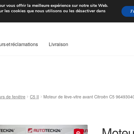
rtir de 7 EUR
Du lundi au vendre
ur vous offrir la meilleure expérience sur notre site Web.
r les cookies que nous utilisons ou les désactiver dans
J
rs et réclamations
Livraison
ivraison
Livraison internationale
Mon compte
Paiements
Panier
re de Réclamation
Termes et conditions
urs de fenêtre
C5 II
Moteur de lève-vitre avant Citroën C5 964930
Moteur