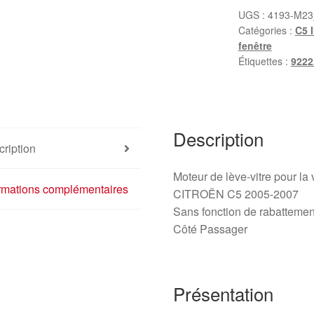
lève-
UGS :
4193-M23
Catégories :
C5 I
vitre
fenêtre
avant
Étiquettes :
922
Citroën
C5
9649304080
9222AH
Description
ription
Moteur de lève‑vitre pour la 
ormations complémentaires
CITROËN C5 2005-2007
Sans fonction de rabattement
Côté Passager
Présentation