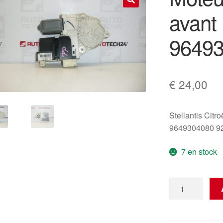
avant
🔍
9649
€
24,00
Stellantis Citr
9649304080 
7 en stock
quantité
de
Moteur
de