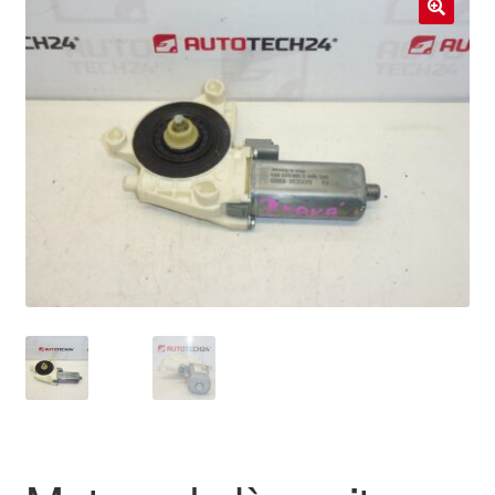
Livraison internationale
🔍
Mon compte
Paiements
Panier
Plainte
Politique de confidentialité
Procédure de Réclamation
Termes et conditions