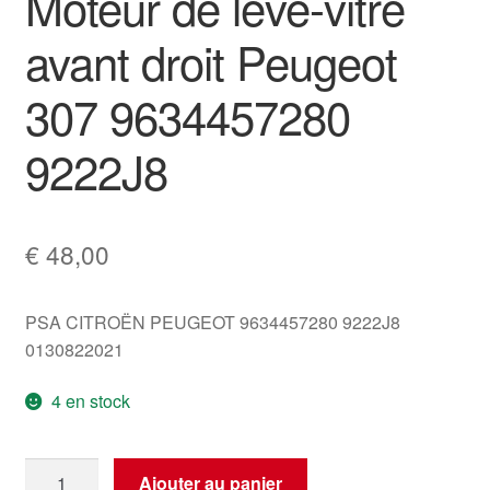
Moteur de lève-vitre
avant droit Peugeot
307 9634457280
9222J8
€
48,00
PSA CITROËN PEUGEOT 9634457280 9222J8
0130822021
4 en stock
quantité
Ajouter au panier