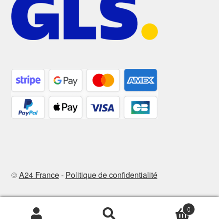
©
A24 France
-
Politique de confidentialité
0
Recherche
Recherche