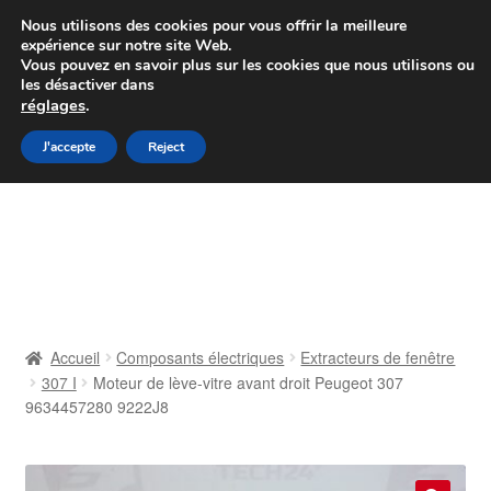
Colissimo livraison à partir de 7 EUR
Nous utilisons des cookies pour vous offrir la meilleure
expérience sur notre site Web.
Du lundi au vendredi de 9 h à 16 h
Vous pouvez en savoir plus sur les cookies que nous utilisons ou
les désactiver dans
07 55 53 95 66
réglages
.
Aller
Aller
J'accepte
Reject
Menu
à
au
la
contenu
Accueil
navigation
À propos de nous
Caisse
Accueil
Composants électriques
Extracteurs de fenêtre
307 I
Moteur de lève-vitre avant droit Peugeot 307
Contact
9634457280 9222J8
Livraison