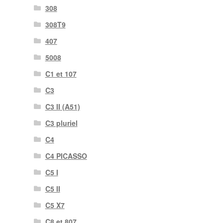
308
308T9
407
5008
C1 et 107
C3
C3 II (A51)
C3 pluriel
C4
C4 PICASSO
C5 I
C5 II
C5 X7
C8 et 807