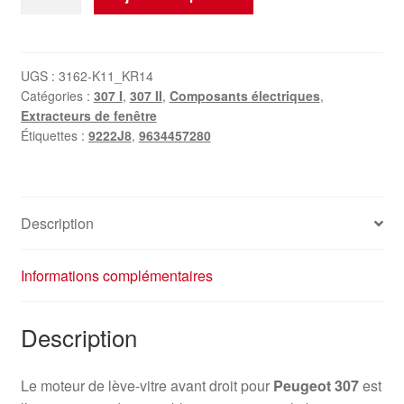
de
Moteur
de
lève-
UGS :
3162-K11_KR14
Catégories :
307 I
,
307 II
,
Composants électriques
,
vitre
Extracteurs de fenêtre
avant
Étiquettes :
9222J8
,
9634457280
droit
Peugeot
307
9634457280
Description
9222J8
Informations complémentaires
Description
Le moteur de lève-vitre avant droit pour
Peugeot 307
est