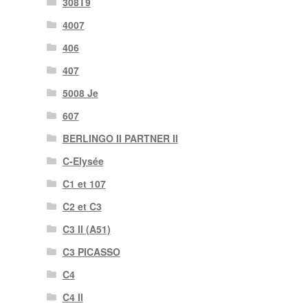
308T9
4007
406
407
5008 Je
607
BERLINGO II PARTNER II
C-Elysée
C1 et 107
C2 et C3
C3 II (A51)
C3 PICASSO
C4
C4 II