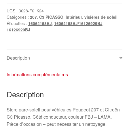
soleil
Citroën
UGS :
3628-F6_K24
Catégories :
207
,
C3 PICASSO
,
Intérieur
,
visières de soleil
Peugeot
Étiquettes :
16064158BJ
,
16064158BJ/16126929BJ
,
16064158BJ
16126929BJ
côté
conducteur
Description
Informations complémentaires
Description
Store pare-soleil pour véhicules Peugeot 207 et Citroën
C3 Picasso. Côté conducteur, couleur FBJ – LAMA.
Pièce d’occasion – peut nécessiter un nettoyage.