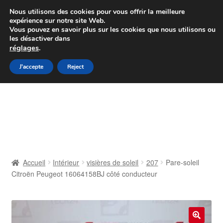
Colissimo livraison à partir de 7 EUR
Nous utilisons des cookies pour vous offrir la meilleure
expérience sur notre site Web.
Du lundi au vendredi de 9 h à 16 h
Vous pouvez en savoir plus sur les cookies que nous utilisons ou
les désactiver dans
07 55 53 95 66
réglages
.
Aller
Aller
J'accepte
Reject
Menu
à
au
la
contenu
Accueil
navigation
À propos de nous
Caisse
Accueil
Intérieur
visières de soleil
207
Pare-soleil
Citroën Peugeot 16064158BJ côté conducteur
Contact
Livraison