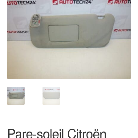
🔍
Livraison internationale
Mon compte
Paiements
Panier
Plainte
Politique de confidentialité
Procédure de Réclamation
Termes et conditions
Pare-soleil Citroën