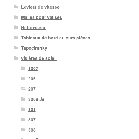
Leviers de vitesse
Malles pour valises
Rétroviseur
Tableaux de bord et leurs pièces
Tapecírunky
visières de soleil
1007
206
207
3008 Je
301
307
308