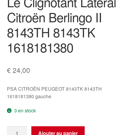
Le Clignotant Latéral
Citroën Berlingo II
8143TH 8143TK
1618181380
€
24,00
PSA CITROËN PEUGEOT 8143TK 8143TH
1618181380 gauche
3 en stock
quantité
Ajouter au panier