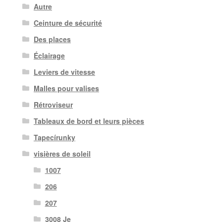
Autre
Ceinture de sécurité
Des places
Éclairage
Leviers de vitesse
Malles pour valises
Rétroviseur
Tableaux de bord et leurs pièces
Tapecírunky
visières de soleil
1007
206
207
3008 Je