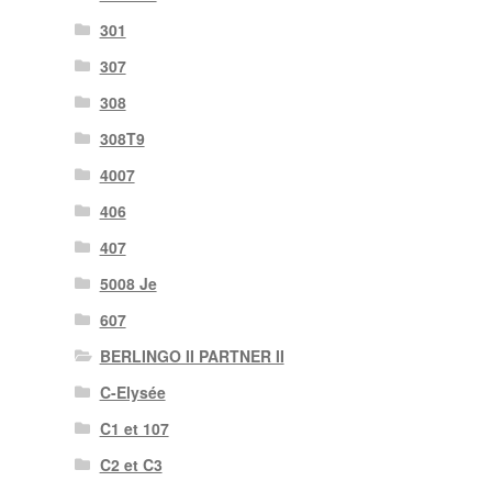
301
307
308
308T9
4007
406
407
5008 Je
607
BERLINGO II PARTNER II
C-Elysée
C1 et 107
C2 et C3