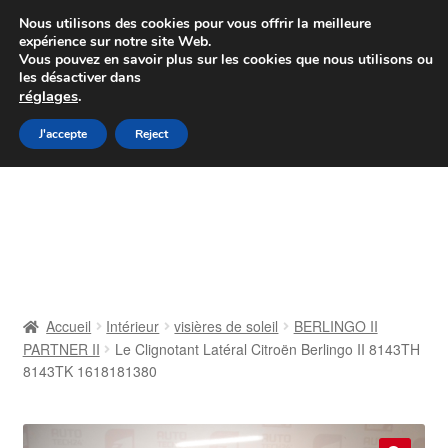
Colissimo livraison à partir de 7 EUR
Nous utilisons des cookies pour vous offrir la meilleure
expérience sur notre site Web.
Du lundi au vendredi de 9 h à 16 h
Vous pouvez en savoir plus sur les cookies que nous utilisons ou
les désactiver dans
07 55 53 95 66
réglages
.
Aller
Aller
J'accepte
Reject
Menu
à
au
la
contenu
Accueil
navigation
À propos de nous
Caisse
Accueil
Intérieur
visières de soleil
BERLINGO II
PARTNER II
Le Clignotant Latéral Citroën Berlingo II 8143TH
Contact
8143TK 1618181380
Livraison