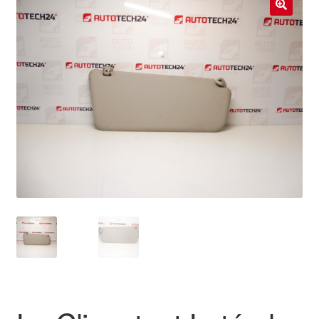
Livraison internationale
🔍
Mon compte
Paiements
Panier
Plainte
Politique de confidentialité
Procédure de Réclamation
Termes et conditions