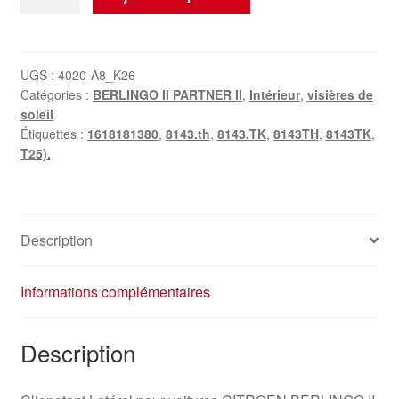
de
Le
Clignotant
Latéral
UGS :
4020-A8_K26
Catégories :
BERLINGO II PARTNER II
,
Intérieur
,
visières de
Citroën
soleil
Berlingo
Étiquettes :
1618181380
,
8143.th
,
8143.TK
,
8143TH
,
8143TK
,
II
T25).
8143TH
8143TK
1618181380
Description
Informations complémentaires
Description