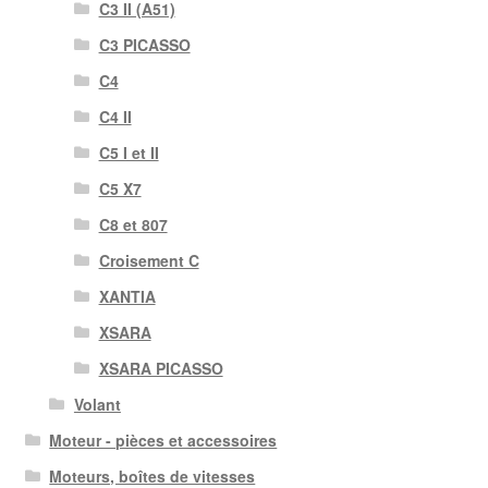
C3 II (A51)
C3 PICASSO
C4
C4 II
C5 I et II
C5 X7
C8 et 807
Croisement C
XANTIA
XSARA
XSARA PICASSO
Volant
Moteur - pièces et accessoires
Moteurs, boîtes de vitesses