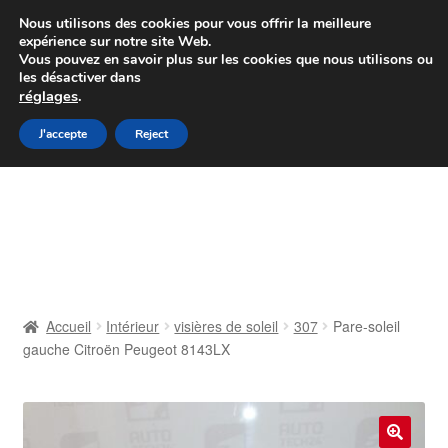
Colissimo livraison à partir de 7 EUR
Nous utilisons des cookies pour vous offrir la meilleure
expérience sur notre site Web.
Du lundi au vendredi de 9 h à 16 h
Vous pouvez en savoir plus sur les cookies que nous utilisons ou
les désactiver dans
07 55 53 95 66
réglages
.
Aller
Aller
J'accepte
Reject
Menu
à
au
la
contenu
Accueil
navigation
À propos de nous
Caisse
Accueil
Intérieur
visières de soleil
307
Pare-soleil
gauche Citroën Peugeot 8143LX
Contact
Livraison