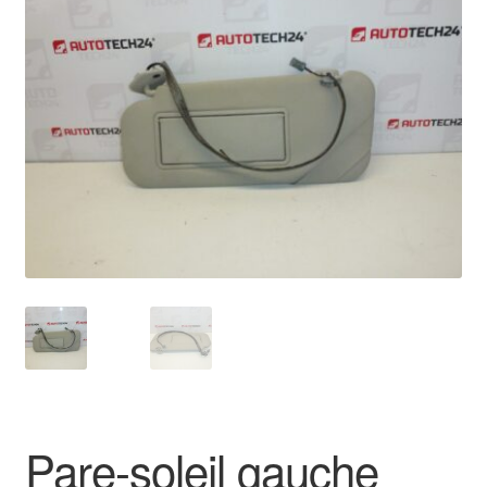
🔍
Livraison internationale
Mon compte
Paiements
Panier
Plainte
Politique de confidentialité
Procédure de Réclamation
Termes et conditions
Pare-soleil gauche