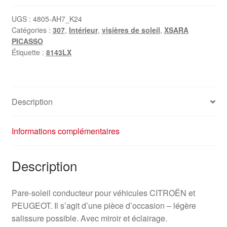
soleil
gauche
UGS :
4805-AH7_K24
Catégories :
307
,
Intérieur
,
visières de soleil
,
XSARA
Citroën
PICASSO
Peugeot
Étiquette :
8143LX
8143LX
Description
Informations complémentaires
Description
Pare-soleil conducteur pour véhicules CITROËN et
PEUGEOT. Il s’agit d’une pièce d’occasion – légère
salissure possible. Avec miroir et éclairage.