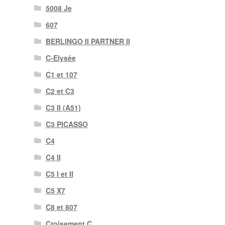
5008 Je
607
BERLINGO II PARTNER II
C-Elysée
C1 et 107
C2 et C3
C3 II (A51)
C3 PICASSO
C4
C4 II
C5 I et II
C5 X7
C8 et 807
Croisement C