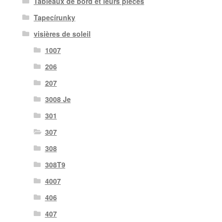
Tableaux de bord et leurs pièces
Tapecírunky
visières de soleil
1007
206
207
3008 Je
301
307
308
308T9
4007
406
407