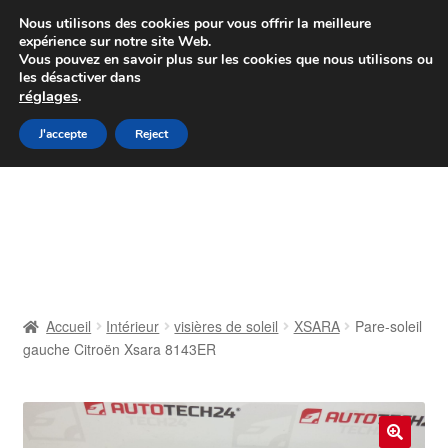
Colissimo livraison à partir de 7 EUR
Nous utilisons des cookies pour vous offrir la meilleure
expérience sur notre site Web.
Du lundi au vendredi de 9 h à 16 h
Vous pouvez en savoir plus sur les cookies que nous utilisons ou
les désactiver dans
07 55 53 95 66
réglages
.
Aller
Aller
J'accepte
Reject
Menu
à
au
la
contenu
Accueil
navigation
À propos de nous
Caisse
Accueil
Intérieur
visières de soleil
XSARA
Pare-soleil
gauche Citroën Xsara 8143ER
Contact
Livraison