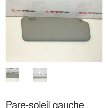
🔍
Livraison internationale
Mon compte
Paiements
Panier
Plainte
Politique de confidentialité
Procédure de Réclamation
Termes et conditions
Pare-soleil gauche