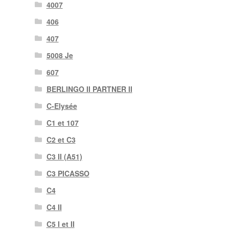
4007
406
407
5008 Je
607
BERLINGO II PARTNER II
C-Elysée
C1 et 107
C2 et C3
C3 II (A51)
C3 PICASSO
C4
C4 II
C5 I et II