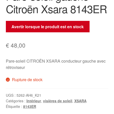
Citroën Xsara 8143ER
Avertir lorsque le produit est en stock
€
48,00
Pare-soleil CITROËN XSARA conducteur gauche avec
rétroviseur
Rupture de stock
UGS :
5262-AH6_K21
Catégories :
Intérieur
,
visières de soleil
,
XSARA
Étiquette :
8143ER