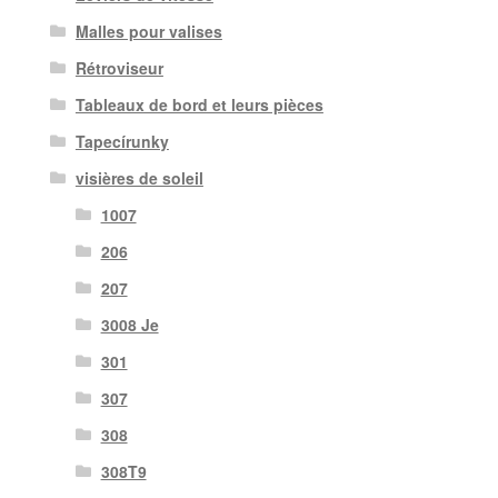
Malles pour valises
Rétroviseur
Tableaux de bord et leurs pièces
Tapecírunky
visières de soleil
1007
206
207
3008 Je
301
307
308
308T9