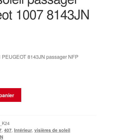
ot 1007 8143JN
 PEUGEOT 8143JN passager NFP
panier
_K24
7
,
407
,
Intérieur
,
visières de soleil
JN