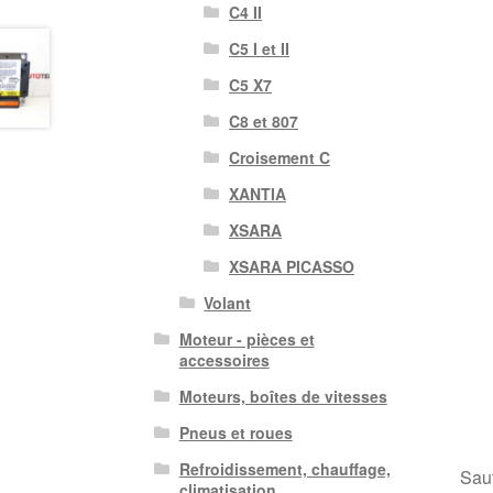
C4 II
C5 I et II
C5 X7
C8 et 807
Croisement C
XANTIA
XSARA
XSARA PICASSO
Volant
Moteur - pièces et
accessoires
Moteurs, boîtes de vitesses
Pneus et roues
Refroidissement, chauffage,
Sauf
climatisation