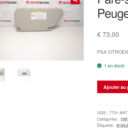
Peuge
🔍
€
73,00
PSA CITROEN
1 en stock
quantité
Ajouter au 
de
Pare-
soleil
passager
UGS :
7731-AH7
Catégories :
100
Peugeot
Étiquette :
8143
1007