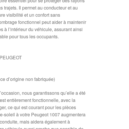
oire essentiel pour se protéger des rayons
gs trajets. Il permet au conducteur et au
e visibilité et un confort sans
ombrage fonctionnel peut aider à maintenir
 à l’intérieur du véhicule, assurant ainsi
ble pour tous les occupants.
 PEUGEOT
e d’origine non fabriquée)
’occasion, nous garantissons qu’elle a été
st entièrement fonctionnelle, avec la
ger, ce qui est courant pour les pièces
are-soleil à votre Peugeot 1007 augmentera
 conduite, mais aidera également à
tre véhicule aussi proche que possible de