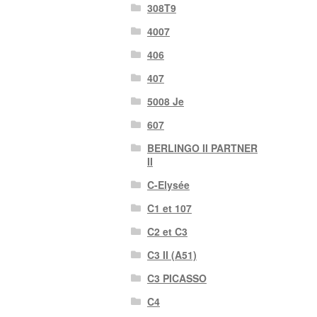
308T9
4007
406
407
5008 Je
607
BERLINGO II PARTNER
II
C-Elysée
C1 et 107
C2 et C3
C3 II (A51)
C3 PICASSO
C4