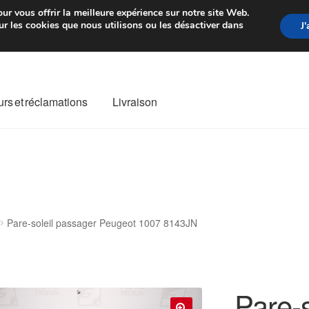
rtir de 7 EUR
Du lundi au vendre
ur vous offrir la meilleure expérience sur notre site Web.
r les cookies que nous utilisons ou les désactiver dans
J
rs et réclamations
Livraison
ivraison
Livraison internationale
Mon compte
Paiements
Panier
re de Réclamation
Termes et conditions
Pare-soleil passager Peugeot 1007 8143JN
Pare-s