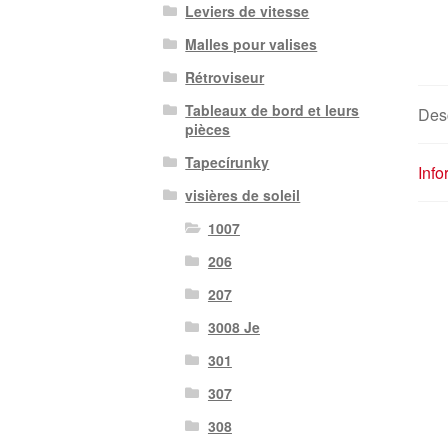
Leviers de vitesse
Malles pour valises
Rétroviseur
Tableaux de bord et leurs
Desc
pièces
Tapecírunky
Inf
visières de soleil
1007
206
207
3008 Je
301
307
308