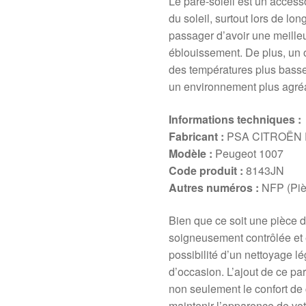
Le pare-soleil est un access
du soleil, surtout lors de lon
passager d’avoir une meilleur
éblouissement. De plus, un 
des températures plus basses
un environnement plus agréa
Informations techniques :
Fabricant :
PSA CITROËN
Modèle :
Peugeot 1007
Code produit :
8143JN
Autres numéros :
NFP (Pièc
Bien que ce soit une pièce d
soigneusement contrôlée et e
possibilité d’un nettoyage lé
d’occasion. L’ajout de ce p
non seulement le confort de
maintenir l’apparence de vo