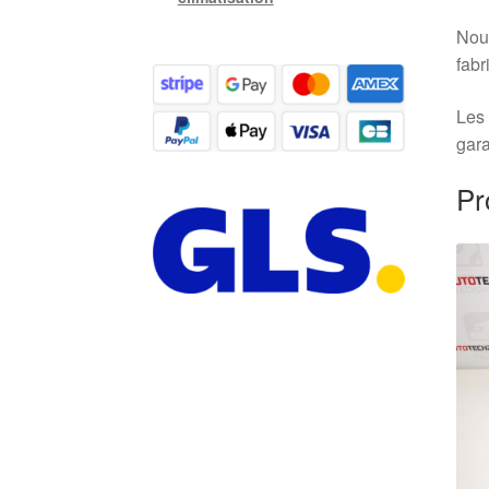
Nous
fabr
Les 
gara
Pr