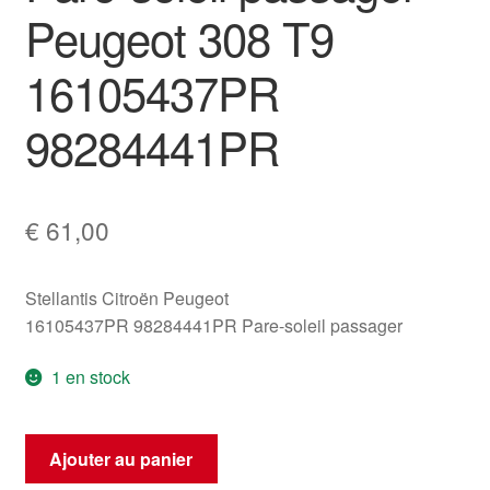
Peugeot 308 T9
16105437PR
98284441PR
€
61,00
Stellantis Citroën Peugeot
16105437PR 98284441PR Pare-soleil passager
1 en stock
quantité
Ajouter au panier
de