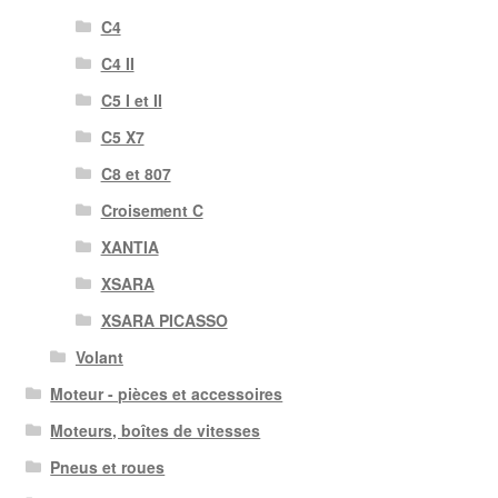
C4
C4 II
C5 I et II
C5 X7
C8 et 807
Croisement C
XANTIA
XSARA
XSARA PICASSO
Volant
Moteur - pièces et accessoires
Moteurs, boîtes de vitesses
Pneus et roues