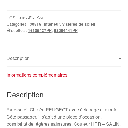
Pare-
soleil
passager
UGS :
9087-F6_K24
Catégories :
308T9
,
Intérieur
,
visières de soleil
Peugeot
Étiquettes :
16105437PR
,
98284441PR
308
T9
16105437PR
98284441PR
Description
Informations complémentaires
Description
Pare-soleil Citroën PEUGEOT avec éclairage et miroir.
Côté passager, il s’agit d’une pièce d’occasion,
possibilité de légères salissures. Couleur HPR – SALIN.