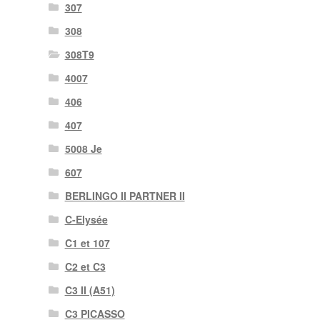
307
308
308T9
4007
406
407
5008 Je
607
BERLINGO II PARTNER II
C-Elysée
C1 et 107
C2 et C3
C3 II (A51)
C3 PICASSO