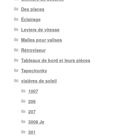
Des places
Éclairage
Leviers de vitesse
Malles pour valises
Rétroviseur
Tableaux de bord et leurs pièces
Tapecírunky
visières de soleil
1007
206
207
3008 Je
301