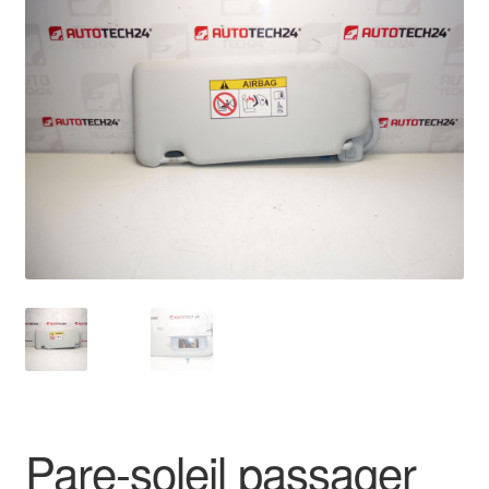
🔍
Livraison internationale
Mon compte
Paiements
Panier
Plainte
Politique de confidentialité
Procédure de Réclamation
Termes et conditions
Pare-soleil passager