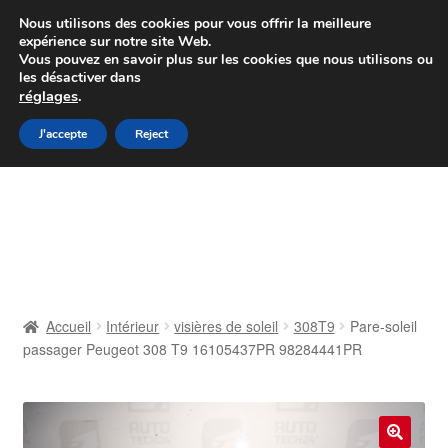
Colissimo livraison à partir de 7 EUR
Nous utilisons des cookies pour vous offrir la meilleure
expérience sur notre site Web.
Du lundi au vendredi de 9 h à 16 h
Vous pouvez en savoir plus sur les cookies que nous utilisons ou
les désactiver dans
07 55 53 95 66
réglages
.
Aller
Aller
J'accepte
Reject
Menu
à
au
la
contenu
Accueil
navigation
À propos de nous
Caisse
Accueil
Intérieur
visières de soleil
308T9
Pare-soleil
passager Peugeot 308 T9 16105437PR 98284441PR
Contact
Livraison