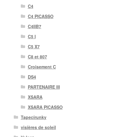
C4
C4 PICASSO
C4IIB7
C5 I
C5 X7
C8 et 807
Croisement C
DS4
PARTENAIRE III
XSARA
XSARA PICASSO
Tapecírunky
visières de soleil