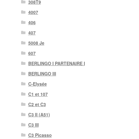
308T9
4007
406
407
5008 Je
607
BERLINGO I PARTENAIRE I
BERLINGO III
C-Elysée
C1 et 107
C2 et C3
C3 II (A51)
C3 III
C3 Picasso