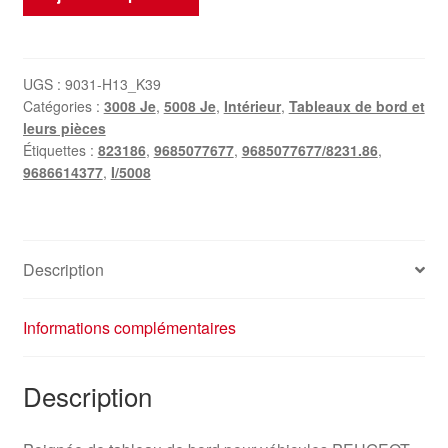
de
Poignée
de
tableau
UGS :
9031-H13_K39
Catégories :
3008 Je
,
5008 Je
,
Intérieur
,
Tableaux de bord et
de
leurs pièces
bord
Étiquettes :
823186
,
9685077677
,
9685077677/8231.86
,
Peugeot
9686614377
,
I/5008
3008
5008
9685077677
823186
Description
Informations complémentaires
Description