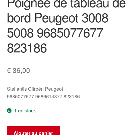
Poignée de tableau de
bord Peugeot 3008
5008 9685077677
823186
€
36,00
Stellantis Citroën Peugeot
9685077677 9686614377 823186
1 en stock
quantité
Ajouter au panier