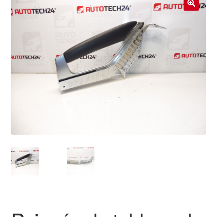
Livraison internationale
🔍
Mon compte
Paiements
Panier
Plainte
Politique de confidentialité
Procédure de Réclamation
Termes et conditions