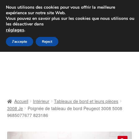
Colissimo livraison à partir de 7 EUR
Nous utilisons des cookies pour vous offrir la meilleure
expérience sur notre site Web.
Du lundi au vendredi de 9 h à 16 h
Vous pouvez en savoir plus sur les cookies que nous utilisons ou
les désactiver dans
07 55 53 95 66
réglages
.
Aller
Aller
J'accepte
Reject
Menu
à
au
la
contenu
Accueil
navigation
À propos de nous
Caisse
Accueil
Intérieur
Tableaux de bord et leurs pièces
3008 Je
Poignée de tableau de bord Peugeot 3008 5008
Contact
9685077677 823186
Livraison