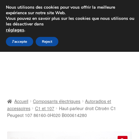
Colissimo livraison à partir de 7 EUR
Nous utilisons des cookies pour vous offrir la meilleure
expérience sur notre site Web.
Du lundi au vendredi de 9 h à 16 h
Vous pouvez en savoir plus sur les cookies que nous utilisons ou
les désactiver dans
07 55 53 95 66
réglages
.
Aller
Aller
J'accepte
Reject
Menu
à
au
la
contenu
Accueil
navigation
À propos de nous
Caisse
Accueil
Composants électriques
Autoradios et
accessoires
C1 et 107
Haut-parleur droit Citroën C1
Contact
Peugeot 107 86160-0H020 B000614280
Livraison