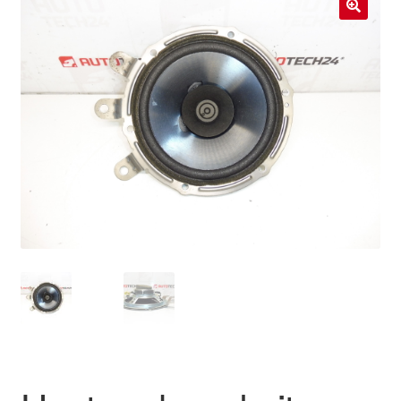
Livraison internationale
🔍
Mon compte
Paiements
Panier
Plainte
Politique de confidentialité
Procédure de Réclamation
Termes et conditions