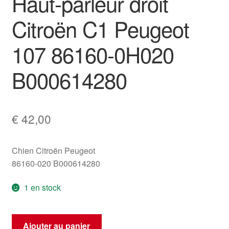
Haut-parleur droit
Citroën C1 Peugeot
107 86160-0H020
B000614280
€
42,00
Chien Citroën Peugeot
86160-020 B000614280
1 en stock
quantité
Ajouter au panier