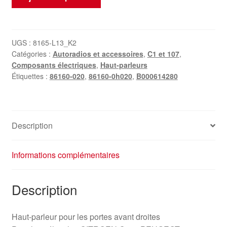
de
Haut-
parleur
droit
UGS :
8165-L13_K2
Catégories :
Autoradios et accessoires
,
C1 et 107
,
Citroën
Composants électriques
,
Haut-parleurs
C1
Étiquettes :
86160-020
,
86160-0h020
,
B000614280
Peugeot
107
86160-
0H020
Description
B000614280
Informations complémentaires
Description
Haut-parleur pour les portes avant droites