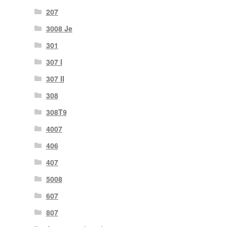
207
3008 Je
301
307 I
307 II
308
308T9
4007
406
407
5008
607
807