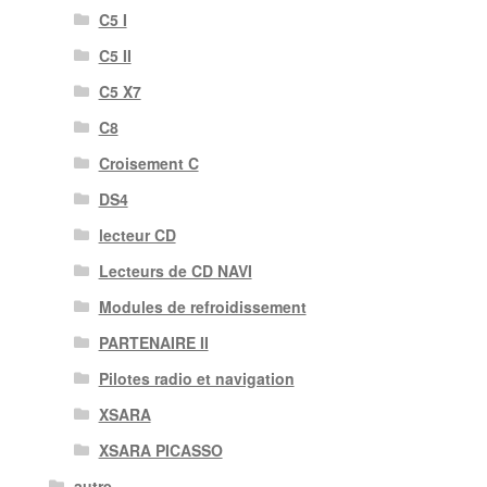
C5 I
C5 II
C5 X7
C8
Croisement C
DS4
lecteur CD
Lecteurs de CD NAVI
Modules de refroidissement
PARTENAIRE II
Pilotes radio et navigation
XSARA
XSARA PICASSO
autre