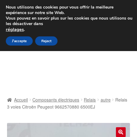
Colissimo livraison à partir de 7 EUR
Nous utilisons des cookies pour vous offrir la meilleure
expérience sur notre site Web.
Du lundi au vendredi de 9 h à 16 h
Vous pouvez en savoir plus sur les cookies que nous utilisons ou
les désactiver dans
07 55 53 95 66
réglages
.
Aller
Aller
J'accepte
Reject
Menu
à
au
la
contenu
Accueil
navigation
À propos de nous
Caisse
Accueil
Composants électriques
Relais
autre
Relais
3 voies Citroën Peugeot 9662570880 6500EJ
Contact
Livraison