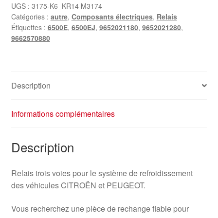
voies
UGS :
3175-K6_KR14 M3174
Catégories :
autre
,
Composants électriques
,
Relais
Citroën
Étiquettes :
6500E
,
6500EJ
,
9652021180
,
9652021280
,
Peugeot
9662570880
9662570880
6500EJ
Description
Informations complémentaires
Description
Relais trois voies pour le système de refroidissement
des véhicules CITROËN et PEUGEOT.
Vous recherchez une pièce de rechange fiable pour