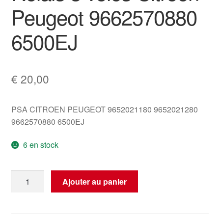
Peugeot 9662570880
6500EJ
€
20,00
PSA CITROEN PEUGEOT 9652021180 9652021280
9662570880 6500EJ
6 en stock
quantité
Ajouter au panier
de
Relais
3