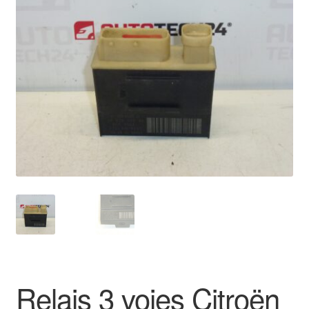
🔍
Livraison internationale
Mon compte
Paiements
Panier
Plainte
Politique de confidentialité
Procédure de Réclamation
Termes et conditions
Relais 3 voies Citroën