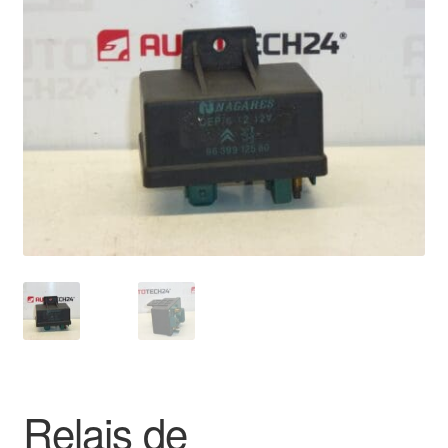
🔍
Livraison internationale
Mon compte
Paiements
Panier
Plainte
Politique de confidentialité
Procédure de Réclamation
Termes et conditions
Relais de