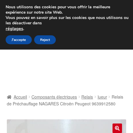
Colissimo livraison à partir de 7 EUR
Nous utilisons des cookies pour vous offrir la meilleure
expérience sur notre site Web.
Du lundi au vendredi de 9 h à 16 h
Vous pouvez en savoir plus sur les cookies que nous utilisons ou
les désactiver dans
07 55 53 95 66
réglages
.
Aller
Aller
J'accepte
Reject
Menu
à
au
la
contenu
Accueil
navigation
À propos de nous
Caisse
Accueil
Composants électriques
Relais
lueur
Relais
de Préchauffage NAGARES Citroën Peugeot 9639912580
Contact
Livraison