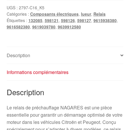
UGS :
2797-C16_K5
Catégories :
Composants électriques
,
lueur
,
Relais
Étiquettes :
132085
,
598121
,
598126
,
598127
,
9615938380
,
9616582380
,
9619039780
,
9639912580
Description
Informations complémentaires
Description
Le relais de préchauffage NAGARES est une pièce
essentielle pour garantir un démarrage optimisé de votre
moteur dans les véhicules Citroën et Peugeot. Conçu
spécialement pour s’adapter à divers modèles, ce relais