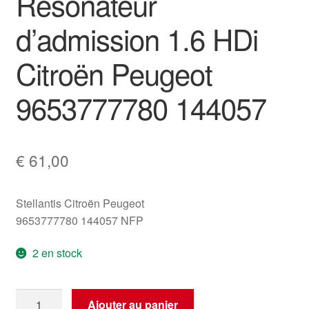
Résonateur
d’admission 1.6 HDi
Citroën Peugeot
9653777780 144057
€
61,00
Stellantis Citroën Peugeot
9653777780 144057 NFP
2 en stock
quantité
Ajouter au panier