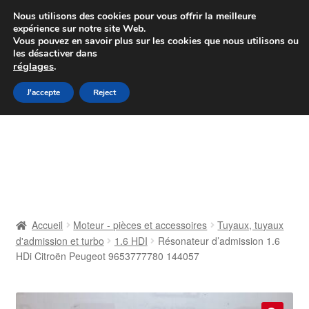
Colissimo livraison à partir de 7 EUR
Nous utilisons des cookies pour vous offrir la meilleure
expérience sur notre site Web.
Du lundi au vendredi de 9 h à 16 h
Vous pouvez en savoir plus sur les cookies que nous utilisons ou
les désactiver dans
07 55 53 95 66
réglages
.
Aller
Aller
J'accepte
Reject
Menu
à
au
la
contenu
Accueil
navigation
À propos de nous
Caisse
Accueil
Moteur - pièces et accessoires
Tuyaux, tuyaux
d'admission et turbo
1.6 HDI
Résonateur d’admission 1.6
Contact
HDi Citroën Peugeot 9653777780 144057
Livraison