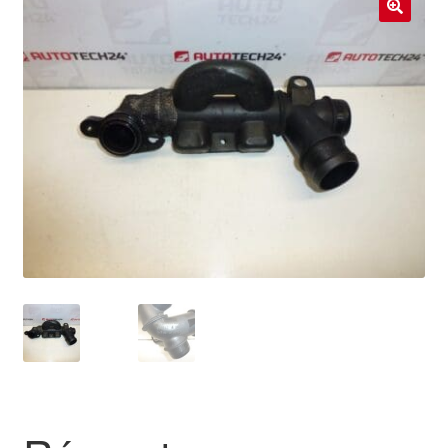
Livraison internationale
🔍
Mon compte
Paiements
Panier
Plainte
Politique de confidentialité
Procédure de Réclamation
Termes et conditions