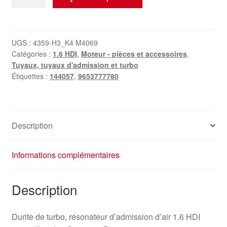
de
Résonateur
d'admission
1.6
UGS :
4359-H3_K4 M4069
Catégories :
1.6 HDI
,
Moteur - pièces et accessoires
,
HDi
Tuyaux, tuyaux d'admission et turbo
Citroën
Étiquettes :
144057
,
9653777780
Peugeot
9653777780
144057
Description
Informations complémentaires
Description
Durite de turbo, résonateur d’admission d’air 1.6 HDI