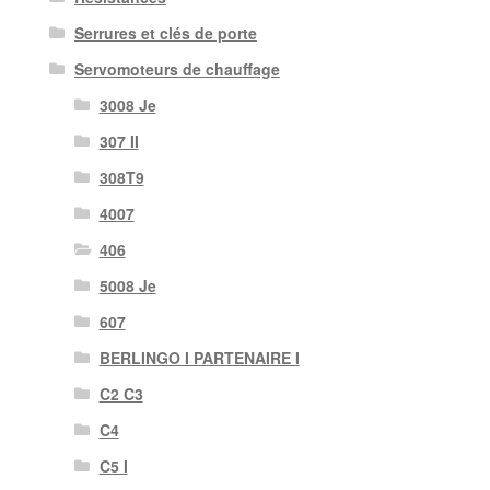
Serrures et clés de porte
Servomoteurs de chauffage
3008 Je
307 II
308T9
4007
406
5008 Je
607
BERLINGO I PARTENAIRE I
C2 C3
C4
C5 I