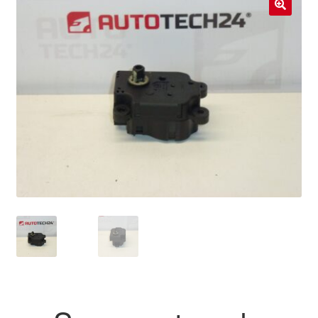
Livraison internationale
🔍
Mon compte
Paiements
Panier
Plainte
Politique de confidentialité
Procédure de Réclamation
Termes et conditions