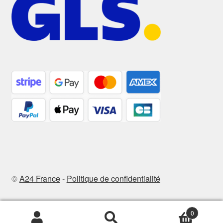
©
A24 France
-
Politique de confidentialité
0
Recherche
Recherche