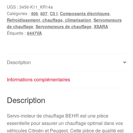
UGS :
3456-K11_KR14a
Catégories :
406
,
607
,
C5 I
,
Composants électriques
,
Refroidissement, chauffage, climatisation
,
Servomoteurs
de chauffage
,
Servomoteurs de chauffage
,
XSARA
Étiquette :
6447VA
Description
Informations complémentaires
Description
Servo-moteur de chauffage BEHR est une pièce
essentielle pour assurer un chauffage optimal dans vos
véhicules Citroën et Peugeot. Cette pièce de qualité est