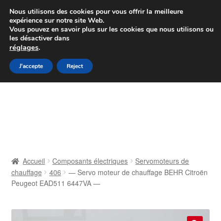
Colissimo livraison à partir de 7 EUR
Nous utilisons des cookies pour vous offrir la meilleure
expérience sur notre site Web.
Du lundi au vendredi de 9 h à 16 h
Vous pouvez en savoir plus sur les cookies que nous utilisons ou
les désactiver dans
07 55 53 95 66
réglages
.
Aller
Aller
J'accepte
Reject
Menu
à
au
la
contenu
Accueil
navigation
À propos de nous
Caisse
Accueil
Composants électriques
Servomoteurs de
chauffage
406
— Servo moteur de chauffage BEHR Citroën
Contact
Peugeot EAD511 6447VA —
Livraison