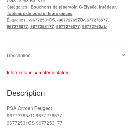
UGS :
8283-B5_K19
Catégories :
Bouchons de réservoir
,
C-Elysée
,
Intérieur
,
Citroën
Tableaux de bord et leurs pièces
C-
Étiquettes :
-96772531CS
,
-96772765ZD/9677276577
,
Elysée
967276577
,
9677253177
,
9677276577
,
96772765ZD
Peugeot
301
9677276577
9677253177
Description
Informations complémentaires
Description
PSA Citroën Peugeot
96772765ZD 9677276577
96772531CS 9677253177