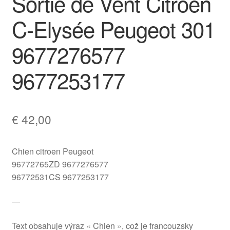
Sortie de Vent Citroën
C-Elysée Peugeot 301
9677276577
9677253177
€
42,00
Chien citroen Peugeot
96772765ZD 9677276577
96772531CS 9677253177
—
Text obsahuje výraz « Chien », což je francouzsky