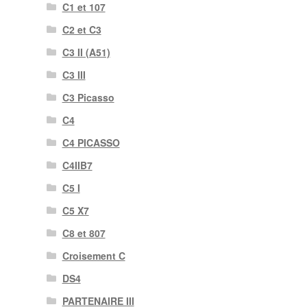
C1 et 107
C2 et C3
C3 II (A51)
C3 III
C3 Picasso
C4
C4 PICASSO
C4IIB7
C5 I
C5 X7
C8 et 807
Croisement C
DS4
PARTENAIRE III