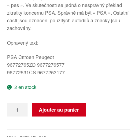
« pes ». Ve skutečnosti se jedná o nesprávný překlad
zkratky koncernu PSA. Správně má být « PSA ». Ostatní
části jsou označení použitých autodílů a značky jsou
zachovány.
Opravený text:
PSA Citroën Peugeot
96772765ZD 9677276577
96772531CS 9677253177
2 en stock
quantité
Ajouter au panier
de
Sortie
de
Vent