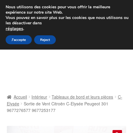
Colissimo livraison à partir de 7 EUR
Nous utilisons des cookies pour vous offrir la meilleure
expérience sur notre site Web.
Du lundi au vendredi de 9 h à 16 h
Vous pouvez en savoir plus sur les cookies que nous utilisons ou
les désactiver dans
07 55 53 95 66
réglages
.
Aller
Aller
J'accepte
Reject
Menu
à
au
la
contenu
Accueil
navigation
À propos de nous
Caisse
Accueil
Intérieur
Tableaux de bord et leurs pièces
C-
Elysée
Sortie de Vent Citroën C-Elysée Peugeot 301
Contact
9677276577 9677253177
Livraison