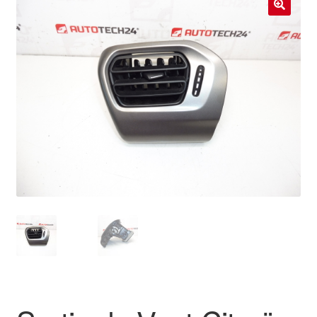
Livraison internationale
🔍
Mon compte
Paiements
Panier
Plainte
Politique de confidentialité
Procédure de Réclamation
Termes et conditions