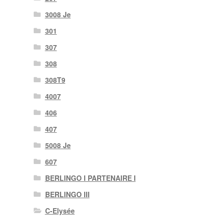
3008 Je
301
307
308
308T9
4007
406
407
5008 Je
607
BERLINGO I PARTENAIRE I
BERLINGO III
C-Elysée