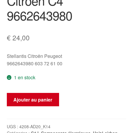
Citroën C4
9662643980
€
24,00
Stellantis Citroën Peugeot
9662643980 603 72 61 00
1 en stock
quantité
Ajouter au panier
de
Module
d'airbag
Citroën
UGS :
4208-AD20_K14
Catégories :
C4 I
,
Composants électriques
,
Unité airbag
,