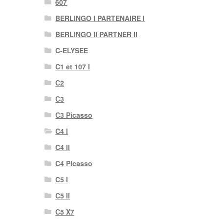
607
BERLINGO I PARTENAIRE I
BERLINGO II PARTNER II
C-ELYSEE
C1 et 107 I
C2
C3
C3 Picasso
C4 I
C4 II
C4 Picasso
C5 I
C5 II
C5 X7