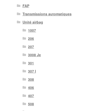
FAP
Transmissions automatiques
Unité airbag
1007
206
207
3008 Je
301
307 I
308
406
407
508