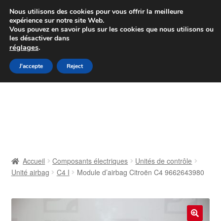
Colissimo livraison à partir de 7 EUR
Nous utilisons des cookies pour vous offrir la meilleure
expérience sur notre site Web.
Du lundi au vendredi de 9 h à 16 h
Vous pouvez en savoir plus sur les cookies que nous utilisons ou
les désactiver dans
07 55 53 95 66
réglages
.
Aller
Aller
J'accepte
Reject
Menu
à
au
la
contenu
Accueil
navigation
À propos de nous
Caisse
Accueil
Composants électriques
Unités de contrôle
Unité airbag
C4 I
Module d’airbag Citroën C4 9662643980
Contact
Livraison