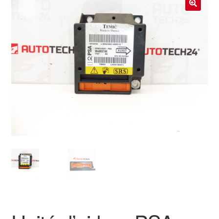
Livraison internationale
🔍
Mon compte
Paiements
Panier
Plainte
Politique de confidentialité
Procédure de Réclamation
Termes et conditions