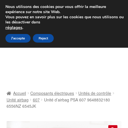
Colissimo livraison à partir de 7 EUR
Nous utilisons des cookies pour vous offrir la meilleure
expérience sur notre site Web.
Du lundi au vendredi de 9 h à 16 h
Vous pouvez en savoir plus sur les cookies que nous utilisons ou
les désactiver dans
07 55 53 95 66
réglages
.
Aller
Aller
J'accepte
Reject
Menu
à
au
la
contenu
Accueil
navigation
À propos de nous
Caisse
Accueil
Composants électriques
Unités de contrôle
Unité airbag
607
Unité d’airbag PSA 607 9648832180
Contact
6556NZ 6545JK
Livraison