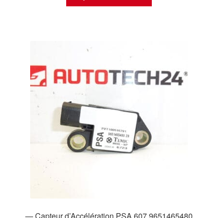
— Capteur d’Accélération PSA 607 9651465480