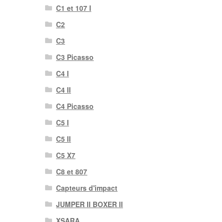
C1 et 107 I
C2
C3
C3 Picasso
C4 I
C4 II
C4 Picasso
C5 I
C5 II
C5 X7
C8 et 807
Capteurs d'impact
JUMPER II BOXER II
XSARA