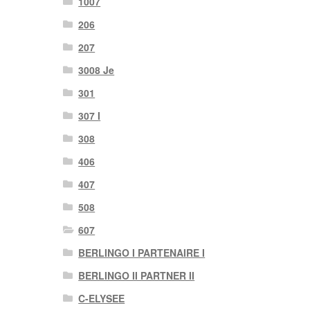
1007
206
207
3008 Je
301
307 I
308
406
407
508
607
BERLINGO I PARTENAIRE I
BERLINGO II PARTNER II
C-ELYSEE