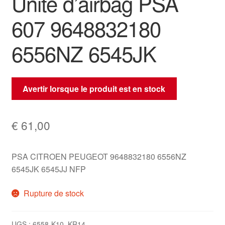
Unité d’airbag PSA
607 9648832180
6556NZ 6545JK
Avertir lorsque le produit est en stock
€
61,00
PSA CITROEN PEUGEOT 9648832180 6556NZ
6545JK 6545JJ NFP
Rupture de stock
UGS :
6558-K10_KR14