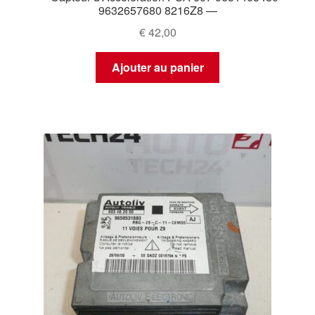
9632657680 8216Z8 —
€
42,00
Ajouter au panier