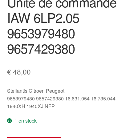
Unité de commande
IAW 6LP2.05
9653979480
9657429380
€
48,00
Stellantis Citroën Peugeot
9653979480 9657429380 16.631.054 16.735.044
1940XH 1940XJ NFP
1 en stock