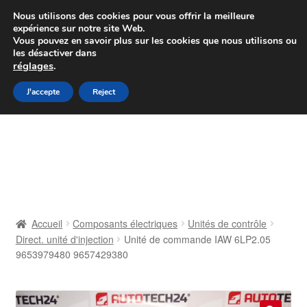
Colissimo livraison à partir de 7 EUR
Nous utilisons des cookies pour vous offrir la meilleure
expérience sur notre site Web.
Du lundi au vendredi de 9 h à 16 h
Vous pouvez en savoir plus sur les cookies que nous utilisons ou
les désactiver dans
07 55 53 95 66
réglages
.
Aller
Aller
J'accepte
Reject
Menu
à
au
la
contenu
Accueil
navigation
À propos de nous
Caisse
Accueil
Composants électriques
Unités de contrôle
Direct. unité d'injection
Unité de commande IAW 6LP2.05
Contact
9653979480 9657429380
Livraison