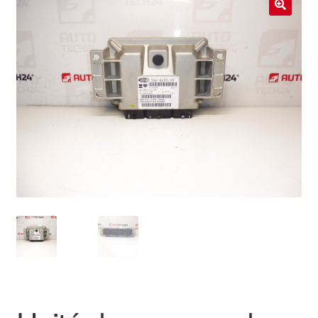
Livraison internationale
🔍
Mon compte
Paiements
Panier
Plainte
Politique de confidentialité
Procédure de Réclamation
Termes et conditions