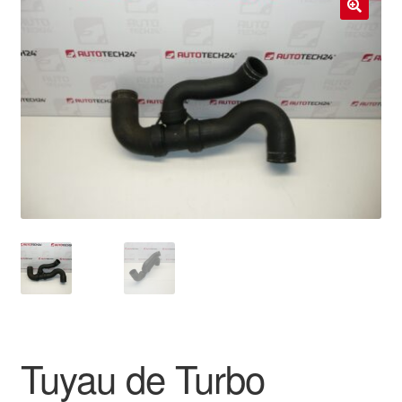
Livraison internationale
🔍
Mon compte
Paiements
Panier
Plainte
Politique de confidentialité
Procédure de Réclamation
Termes et conditions
Tuyau de Turbo