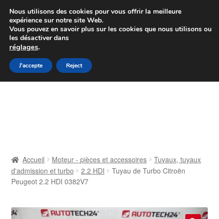
Colissimo livraison à partir de 7 EUR
Nous utilisons des cookies pour vous offrir la meilleure
expérience sur notre site Web.
Du lundi au vendredi de 9 h à 16 h
Vous pouvez en savoir plus sur les cookies que nous utilisons ou
les désactiver dans
07 55 53 95 66
réglages
.
Aller
Aller
J'accepte
Reject
Menu
à
au
la
contenu
Accueil
navigation
À propos de nous
Caisse
Accueil
Moteur - pièces et accessoires
Tuyaux, tuyaux
d'admission et turbo
2.2 HDI
Tuyau de Turbo Citroën
Contact
Peugeot 2.2 HDI 0382V7
Livraison