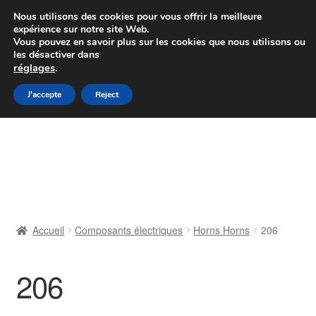
Colissimo livraison à partir de 7 EUR
Nous utilisons des cookies pour vous offrir la meilleure
expérience sur notre site Web.
Du lundi au vendredi de 9 h à 16 h
Vous pouvez en savoir plus sur les cookies que nous utilisons ou
les désactiver dans
07 55 53 95 66
réglages
.
Aller
Aller
J'accepte
Reject
Menu
à
au
la
contenu
Accueil
navigation
À propos de nous
Caisse
Accueil
Composants électriques
Horns Horns
206
Contact
206
Livraison