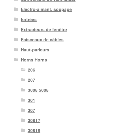
Électro-aimant. soupape
Entrées
Extracteurs de fenêtre
Faisceaux de câbles
Haut-parleurs
Horns Horns
206
207
3008 5008
301
307
308T7
308T9