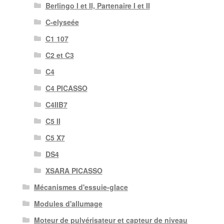
Berlingo I et II, Partenaire I et II
C-elyseée
C1 107
C2 et C3
C4
C4 PICASSO
C4IIB7
C5 II
C5 X7
DS4
XSARA PICASSO
Mécanismes d'essuie-glace
Modules d'allumage
Moteur de pulvérisateur et capteur de niveau