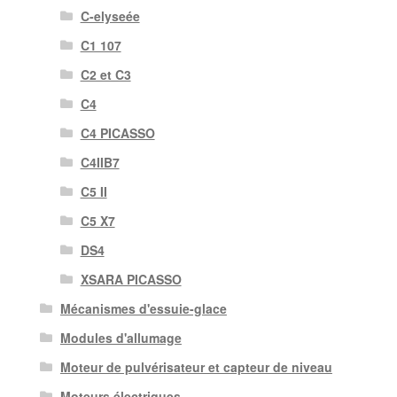
C-elyseée
C1 107
C2 et C3
C4
C4 PICASSO
C4IIB7
C5 II
C5 X7
DS4
XSARA PICASSO
Mécanismes d'essuie-glace
Modules d'allumage
Moteur de pulvérisateur et capteur de niveau
Moteurs électriques