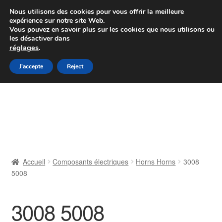
Colissimo livraison à partir de 7 EUR
Nous utilisons des cookies pour vous offrir la meilleure
expérience sur notre site Web.
Du lundi au vendredi de 9 h à 16 h
Vous pouvez en savoir plus sur les cookies que nous utilisons ou
les désactiver dans
07 55 53 95 66
réglages
.
Aller
Aller
J'accepte
Reject
Menu
à
au
la
contenu
Accueil
navigation
À propos de nous
Caisse
Accueil
Composants électriques
Horns Horns
3008
5008
Contact
Livraison
3008 5008