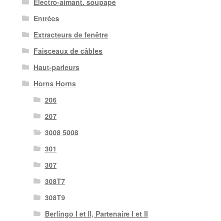
Électro-aimant. soupape
Entrées
Extracteurs de fenêtre
Faisceaux de câbles
Haut-parleurs
Horns Horns
206
207
3008 5008
301
307
308T7
308T9
Berlingo I et II, Partenaire I et II