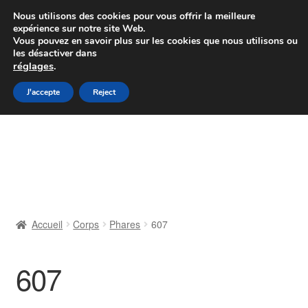
Colissimo livraison à partir de 7 EUR
Nous utilisons des cookies pour vous offrir la meilleure
expérience sur notre site Web.
Du lundi au vendredi de 9 h à 16 h
Vous pouvez en savoir plus sur les cookies que nous utilisons ou
les désactiver dans
07 55 53 95 66
réglages
.
Aller
Aller
J'accepte
Reject
Menu
à
au
la
contenu
Accueil
navigation
À propos de nous
Caisse
Accueil
Corps
Phares
607
Contact
607
Livraison