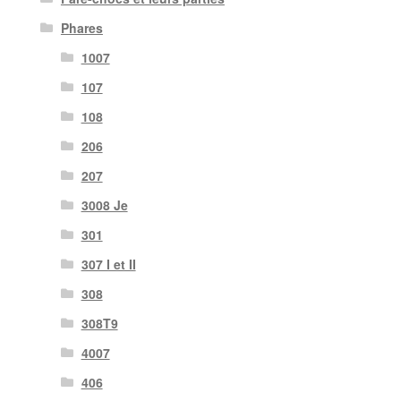
Phares
1007
107
108
206
207
3008 Je
301
307 I et II
308
308T9
4007
406