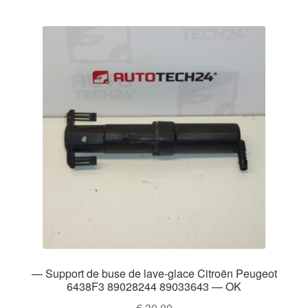
— Support de buse de lave-glace Citroën Peugeot
6438F3 89028244 89033643 — OK
€
30,00