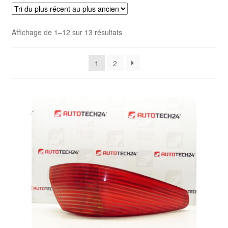
Livraison internationale
Trié
Affichage de 1–12 sur 13 résultats
Mon compte
du
plus
Paiements
1
2
récent
au
Panier
plus
ancien
Plainte
Politique de confidentialité
Procédure de Réclamation
Termes et conditions