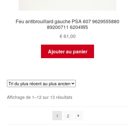
Feu antibrouillard gauche PSA 607 9629555880
89200711 6204W5
€
61,00
Ajouter au panier
Trié
Affichage de 1–12 sur 13 résultats
du
plus
1
2
récent
au
plus