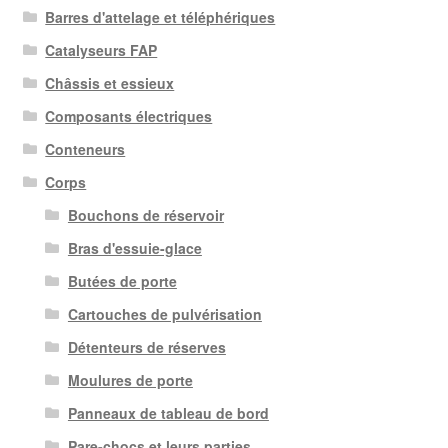
ancien
Barres d'attelage et téléphériques
Catalyseurs FAP
Châssis et essieux
Composants électriques
Conteneurs
Corps
Bouchons de réservoir
Bras d'essuie-glace
Butées de porte
Cartouches de pulvérisation
Détenteurs de réserves
Moulures de porte
Panneaux de tableau de bord
Pare-chocs et leurs parties