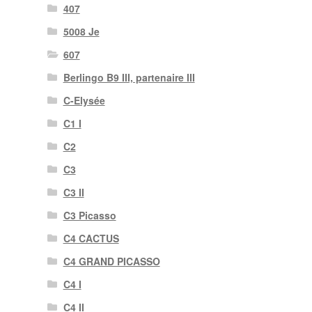
407
5008 Je
607
Berlingo B9 III, partenaire III
C-Elysée
C1 I
C2
C3
C3 II
C3 Picasso
C4 CACTUS
C4 GRAND PICASSO
C4 I
C4 II