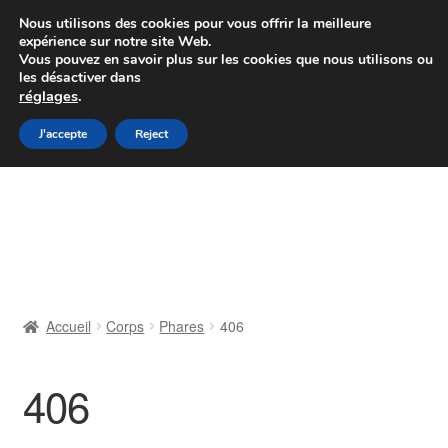
Colissimo livraison à partir de 7 EUR
Nous utilisons des cookies pour vous offrir la meilleure
expérience sur notre site Web.
Du lundi au vendredi de 9 h à 16 h
Vous pouvez en savoir plus sur les cookies que nous utilisons ou
les désactiver dans
07 55 53 95 66
réglages
.
Aller
Aller
J'accepte
Reject
Menu
à
au
la
contenu
Accueil
navigation
À propos de nous
Caisse
Accueil
Corps
Phares
406
Contact
406
Livraison