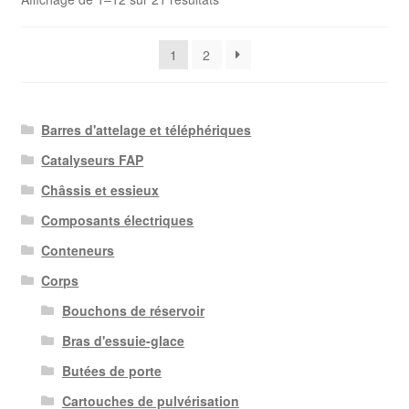
du
plus
1
2
récent
au
plus
ancien
Barres d'attelage et téléphériques
Catalyseurs FAP
Châssis et essieux
Composants électriques
Conteneurs
Corps
Bouchons de réservoir
Bras d'essuie-glace
Butées de porte
Cartouches de pulvérisation