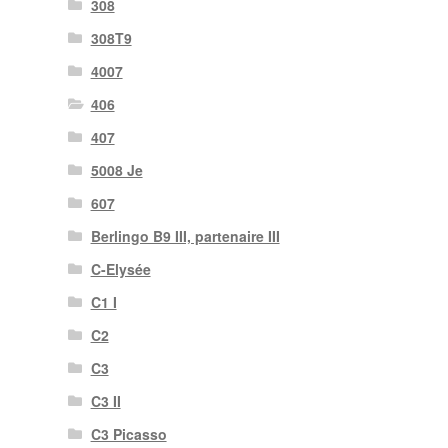
308
308T9
4007
406
407
5008 Je
607
Berlingo B9 III, partenaire III
C-Elysée
C1 I
C2
C3
C3 II
C3 Picasso