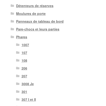
Détenteurs de réserves
Moulures de porte
Panneaux de tableau de bord
Pare-chocs et leurs parties
Phares
1007
107
108
206
207
3008 Je
301
307 I et II