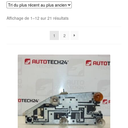
Livraison internationale
Trié
Affichage de 1–12 sur 21 résultats
Mon compte
du
plus
Paiements
1
2
récent
au
Panier
plus
ancien
Plainte
Politique de confidentialité
Procédure de Réclamation
Termes et conditions