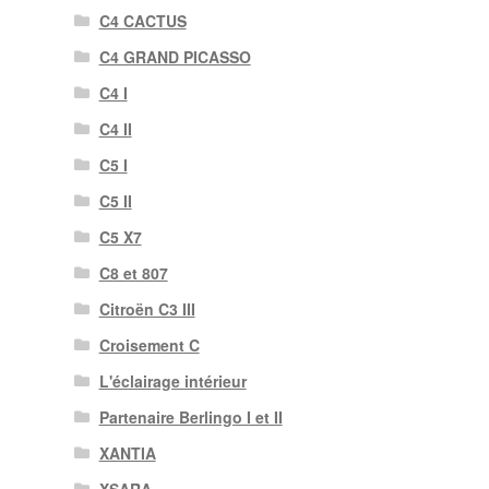
C4 CACTUS
C4 GRAND PICASSO
C4 I
C4 II
C5 I
C5 II
C5 X7
C8 et 807
Citroën C3 III
Croisement C
L'éclairage intérieur
Partenaire Berlingo I et II
XANTIA
XSARA