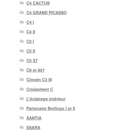
C4 CACTUS
C4 GRAND PICASSO
C4 I
C4 II
C5 I
C5 II
C5 X7
C8 et 807
Citroën C3 III
Croisement C
L'éclairage intérieur
Partenaire Berlingo I et II
XANTIA
XSARA