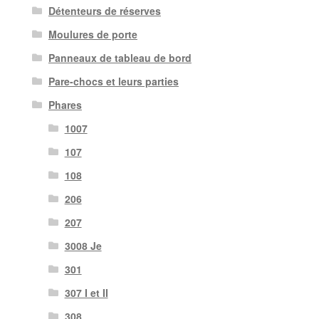
Détenteurs de réserves
Moulures de porte
Panneaux de tableau de bord
Pare-chocs et leurs parties
Phares
1007
107
108
206
207
3008 Je
301
307 I et II
308