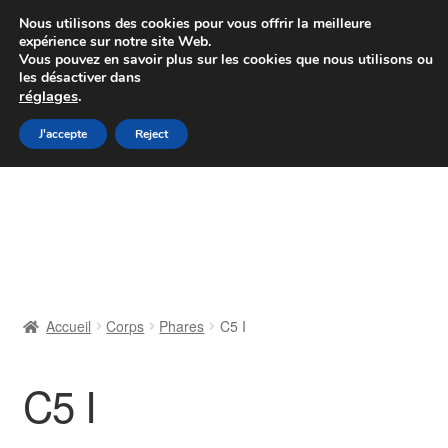
Colissimo livraison à partir de 7 EUR
Nous utilisons des cookies pour vous offrir la meilleure
expérience sur notre site Web.
Du lundi au vendredi de 9 h à 16 h
Vous pouvez en savoir plus sur les cookies que nous utilisons ou
les désactiver dans
07 55 53 95 66
réglages
.
Aller
Aller
J'accepte
Reject
Menu
à
au
la
contenu
Accueil
navigation
À propos de nous
Caisse
Accueil
Corps
Phares
C5 I
Contact
C5 I
Livraison