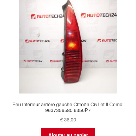
Feu inférieur arrière gauche Citroën C5 I et II Combi
9637356580 6350P7
€
36,00
Ajouter au panier