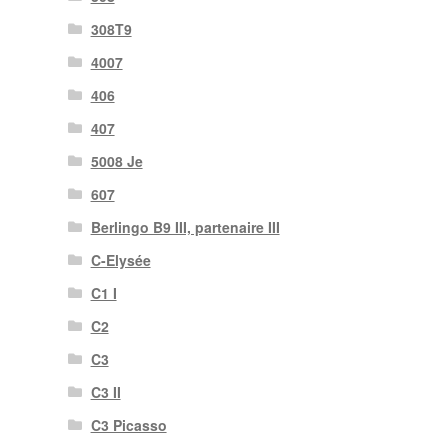
308T9
4007
406
407
5008 Je
607
Berlingo B9 III, partenaire III
C-Elysée
C1 I
C2
C3
C3 II
C3 Picasso