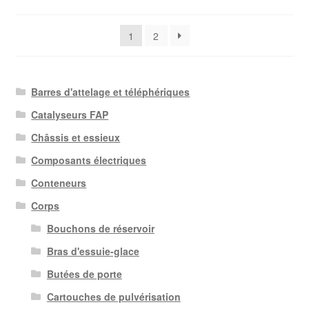
du
plus
1
2
récent
au
plus
ancien
Barres d'attelage et téléphériques
Catalyseurs FAP
Châssis et essieux
Composants électriques
Conteneurs
Corps
Bouchons de réservoir
Bras d'essuie-glace
Butées de porte
Cartouches de pulvérisation