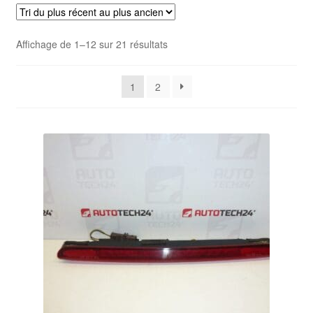
Livraison internationale
Trié
Affichage de 1–12 sur 21 résultats
Mon compte
du
plus
Paiements
1
2
récent
au
Panier
plus
ancien
Plainte
Politique de confidentialité
Procédure de Réclamation
Termes et conditions