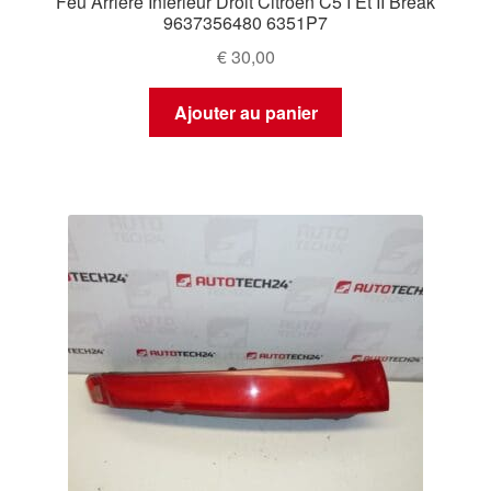
Feu Arrière Inférieur Droit Citroën C5 I Et II Break
9637356480 6351P7
€
30,00
Ajouter au panier