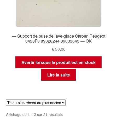
— Support de buse de lave-glace Citroën Peugeot
6438F3 89028244 89033643 — OK
€
30,00
Avertir lorsque le produit est en stock
Lire la suite
Trié
Affichage de 1–12 sur 21 résultats