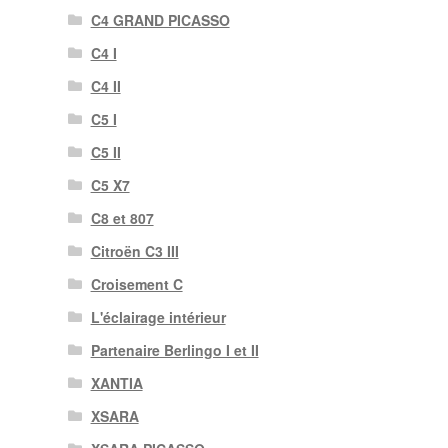
C4 GRAND PICASSO
C4 I
C4 II
C5 I
C5 II
C5 X7
C8 et 807
Citroën C3 III
Croisement C
L'éclairage intérieur
Partenaire Berlingo I et II
XANTIA
XSARA