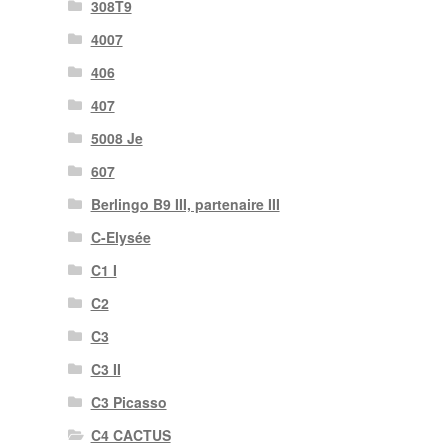
308T9
4007
406
407
5008 Je
607
Berlingo B9 III, partenaire III
C-Elysée
C1 I
C2
C3
C3 II
C3 Picasso
C4 CACTUS