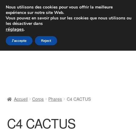
Colissimo livraison à partir de 7 EUR
Nous utilisons des cookies pour vous offrir la meilleure
expérience sur notre site Web.
Du lundi au vendredi de 9 h à 16 h
Vous pouvez en savoir plus sur les cookies que nous utilisons ou
les désactiver dans
07 55 53 95 66
réglages
.
Aller
Aller
J'accepte
Reject
Menu
à
au
la
contenu
Accueil
navigation
À propos de nous
Caisse
Accueil
Corps
Phares
C4 CACTUS
Contact
C4 CACTUS
Livraison