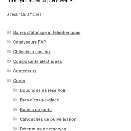
Trié
3 résultats affichés
du
plus
Barres d'attelage et téléphériques
récent
au
Catalyseurs FAP
plus
Châssis et essieux
ancien
Composants électriques
Conteneurs
Corps
Bouchons de réservoir
Bras d'essuie-glace
Butées de porte
Cartouches de pulvérisation
Détenteurs de réserves