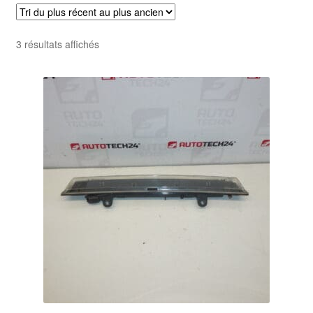
Livraison internationale
Trié
3 résultats affichés
Mon compte
du
plus
Paiements
récent
au
Panier
plus
ancien
Plainte
Politique de confidentialité
Procédure de Réclamation
Termes et conditions