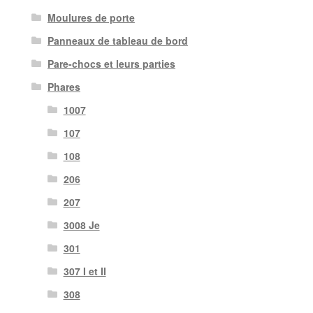
Moulures de porte
Panneaux de tableau de bord
Pare-chocs et leurs parties
Phares
1007
107
108
206
207
3008 Je
301
307 I et II
308