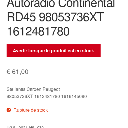
Autoradio Continental
RD45 98053736XT
1612481780
Avertir lorsque le produit est en stock
€
61,00
Stellantis Citroën Peugeot
98053736XT 1612481780 1616145080
Rupture de stock
UGS :
9621-H9_K39