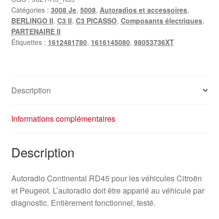
Catégories :
3008 Je
,
5008
,
Autoradios et accessoires
,
BERLINGO II
,
C3 II
,
C3 PICASSO
,
Composants électriques
,
PARTENAIRE II
Étiquettes :
1612481780
,
1616145080
,
98053736XT
Description
Informations complémentaires
Description
Autoradio Continental RD45 pour les véhicules Citroën
et Peugeot. L’autoradio doit être apparié au véhicule par
diagnostic. Entièrement fonctionnel, testé.