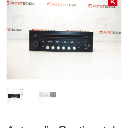
Livraison internationale
🔍
Mon compte
Paiements
Panier
Plainte
Politique de confidentialité
Procédure de Réclamation
Termes et conditions