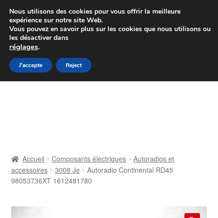
Colissimo livraison à partir de 7 EUR
Nous utilisons des cookies pour vous offrir la meilleure
expérience sur notre site Web.
Du lundi au vendredi de 9 h à 16 h
Vous pouvez en savoir plus sur les cookies que nous utilisons ou
les désactiver dans
07 55 53 95 66
réglages
.
Aller
Aller
J'accepte
Reject
Menu
à
au
la
contenu
Accueil
navigation
À propos de nous
Caisse
Accueil
Composants électriques
Autoradios et
accessoires
3008 Je
Autoradio Continental RD45
Contact
98053736XT 1612481780
Livraison