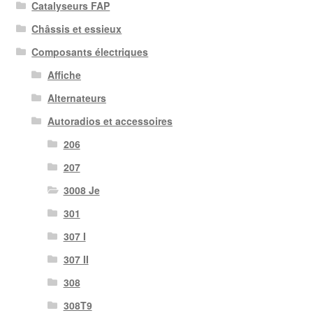
Catalyseurs FAP
Châssis et essieux
Composants électriques
Affiche
Alternateurs
Autoradios et accessoires
206
207
3008 Je
301
307 I
307 II
308
308T9