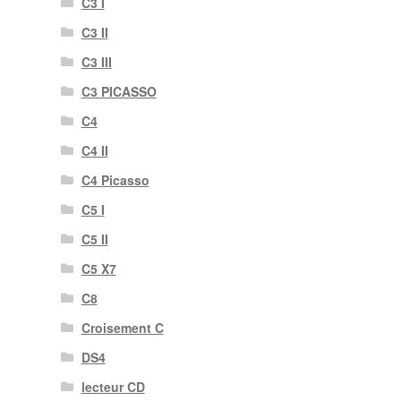
C3 I
C3 II
C3 III
C3 PICASSO
C4
C4 II
C4 Picasso
C5 I
C5 II
C5 X7
C8
Croisement C
DS4
lecteur CD