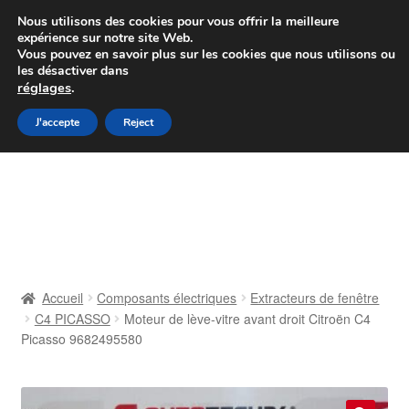
Colissimo livraison à partir de 7 EUR
Nous utilisons des cookies pour vous offrir la meilleure
expérience sur notre site Web.
Du lundi au vendredi de 9 h à 16 h
Vous pouvez en savoir plus sur les cookies que nous utilisons ou
les désactiver dans
07 55 53 95 66
réglages
.
Aller
Aller
J'accepte
Reject
Menu
à
au
la
contenu
Accueil
navigation
À propos de nous
Caisse
Accueil
Composants électriques
Extracteurs de fenêtre
C4 PICASSO
Moteur de lève-vitre avant droit Citroën C4
Contact
Picasso 9682495580
Livraison