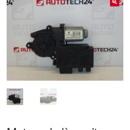
Livraison internationale
🔍
Mon compte
Paiements
Panier
Plainte
Politique de confidentialité
Procédure de Réclamation
Termes et conditions