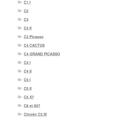
C1 I
C2
C3
C3 II
C3 Picasso
C4 CACTUS
C4 GRAND PICASSO
C4 I
C4 II
C5 I
C5 II
C5 X7
C8 et 807
Citroën C3 III