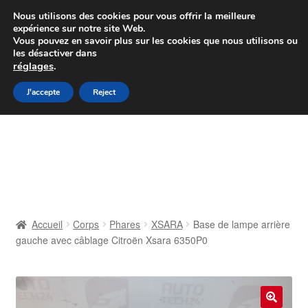
Colissimo livraison à partir de 7 EUR
Nous utilisons des cookies pour vous offrir la meilleure
expérience sur notre site Web.
Du lundi au vendredi de 9 h à 16 h
Vous pouvez en savoir plus sur les cookies que nous utilisons ou
les désactiver dans
07 55 53 95 66
réglages
.
Aller
Aller
J'accepte
Reject
Menu
à
au
la
contenu
Accueil
navigation
À propos de nous
Caisse
Accueil
Corps
Phares
XSARA
Base de lampe arrière
gauche avec câblage Citroën Xsara 6350P0
Contact
Livraison