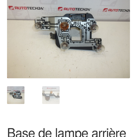
🔍
Livraison internationale
Mon compte
Paiements
Panier
Plainte
Politique de confidentialité
Procédure de Réclamation
Termes et conditions
Base de lampe arrière