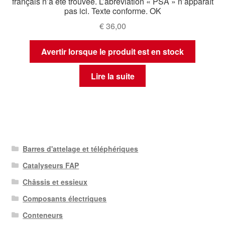
français n’a été trouvée. L’abréviation « PSA » n’apparaît
pas ici. Texte conforme. OK
€
36,00
Avertir lorsque le produit est en stock
Lire la suite
Barres d'attelage et téléphériques
Catalyseurs FAP
Châssis et essieux
Composants électriques
Conteneurs