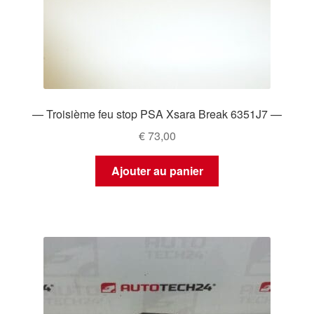
— Troisième feu stop PSA Xsara Break 6351J7 —
€
73,00
Ajouter au panier