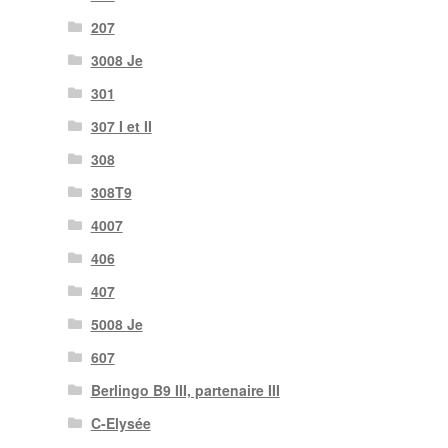
207
3008 Je
301
307 I et II
308
308T9
4007
406
407
5008 Je
607
Berlingo B9 III, partenaire III
C-Elysée