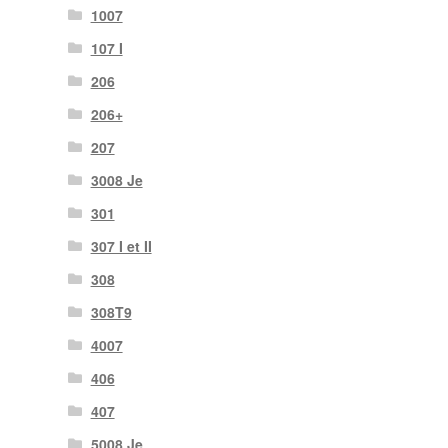
1007
107 I
206
206+
207
3008 Je
301
307 I et II
308
308T9
4007
406
407
5008 Je