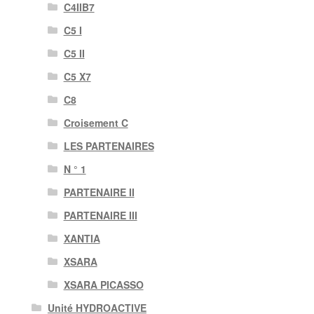
C4IIB7
C5 I
C5 II
C5 X7
C8
Croisement C
LES PARTENAIRES
N ° 1
PARTENAIRE II
PARTENAIRE III
XANTIA
XSARA
XSARA PICASSO
Unité HYDROACTIVE