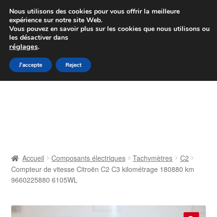
Colissimo livraison à partir de 7 EUR
Nous utilisons des cookies pour vous offrir la meilleure
expérience sur notre site Web.
Du lundi au vendredi de 9 h à 16 h
Vous pouvez en savoir plus sur les cookies que nous utilisons ou
les désactiver dans
07 55 53 95 66
réglages
.
Aller
Aller
J'accepte
Reject
Menu
à
au
la
contenu
Accueil
navigation
À propos de nous
Caisse
Accueil
Composants électriques
Tachymètres
C2
Compteur de vitesse Citroën C2 C3 kilométrage 180880 km
Contact
9660225880 6105WL
Livraison