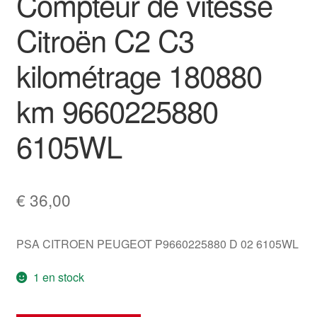
Compteur de vitesse
Citroën C2 C3
kilométrage 180880
km 9660225880
6105WL
€
36,00
PSA CITROEN PEUGEOT P9660225880 D 02 6105WL
1 en stock