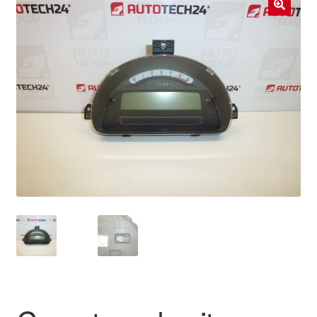
Livraison internationale
🔍
Mon compte
Paiements
Panier
Plainte
Politique de confidentialité
Procédure de Réclamation
Termes et conditions