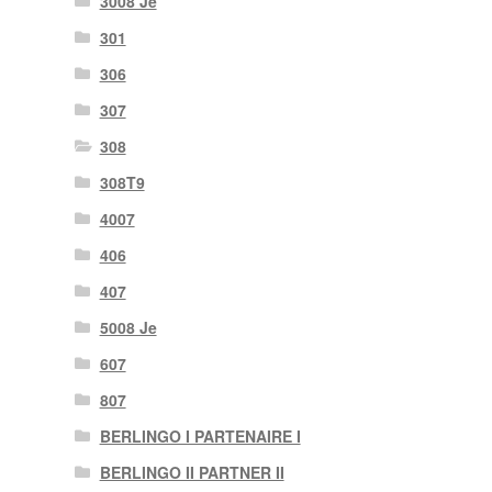
3008 Je
301
306
307
308
308T9
4007
406
407
5008 Je
607
807
BERLINGO I PARTENAIRE I
BERLINGO II PARTNER II