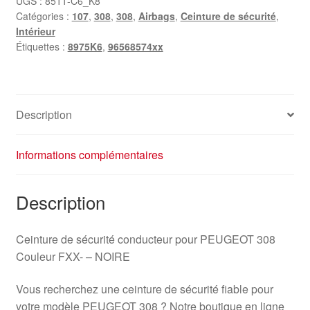
UGS :
8511-C6_K8
Catégories :
107
,
308
,
308
,
Airbags
,
Ceinture de sécurité
,
Intérieur
Étiquettes :
8975K6
,
96568574xx
Description
Informations complémentaires
Description
Ceinture de sécurité conducteur pour PEUGEOT 308
Couleur FXX- – NOIRE
Vous recherchez une ceinture de sécurité fiable pour
votre modèle PEUGEOT 308 ? Notre boutique en ligne