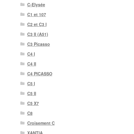
C-Elysée
C1 et 107
C2 et C3 I
C3 II (A51)
C3 Picasso
C4 I
C4 II
C4 PICASSO
C5 I
C5 II
C5 X7
C8
Croisement C
XANTIA