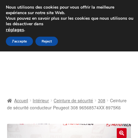
Colissimo livraison à partir de 7 EUR
Nous utilisons des cookies pour vous offrir la meilleure
expérience sur notre site Web.
Du lundi au vendredi de 9 h à 16 h
Vous pouvez en savoir plus sur les cookies que nous utilisons ou
les désactiver dans
07 55 53 95 66
réglages
.
Aller
Aller
J'accepte
Reject
Menu
à
au
la
contenu
Accueil
navigation
À propos de nous
Caisse
Accueil
Intérieur
Ceinture de sécurité
308
Ceinture
de sécurité conducteur Peugeot 308 96568574XX 8975K6
Contact
Livraison