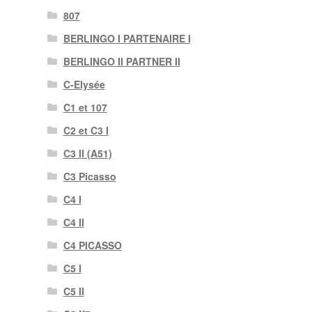
807
BERLINGO I PARTENAIRE I
BERLINGO II PARTNER II
C-Elysée
C1 et 107
C2 et C3 I
C3 II (A51)
C3 Picasso
C4 I
C4 II
C4 PICASSO
C5 I
C5 II