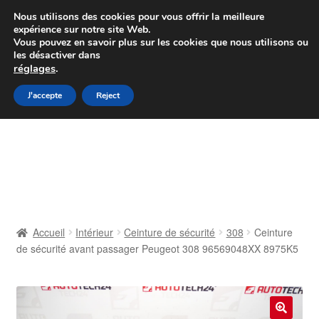
Colissimo livraison à partir de 7 EUR
Nous utilisons des cookies pour vous offrir la meilleure
expérience sur notre site Web.
Du lundi au vendredi de 9 h à 16 h
Vous pouvez en savoir plus sur les cookies que nous utilisons ou
les désactiver dans
07 55 53 95 66
réglages
.
Aller
Aller
J'accepte
Reject
Menu
à
au
la
contenu
Accueil
navigation
À propos de nous
Caisse
Accueil
Intérieur
Ceinture de sécurité
308
Ceinture
de sécurité avant passager Peugeot 308 96569048XX 8975K5
Contact
Livraison