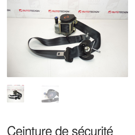
🔍
Livraison internationale
Mon compte
Paiements
Panier
Plainte
Politique de confidentialité
Procédure de Réclamation
Termes et conditions
Ceinture de sécurité