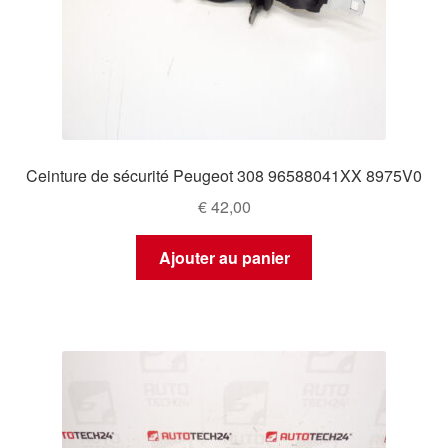
Ceinture de sécurité Peugeot 308 96588041XX 8975V0
€
42,00
Ajouter au panier