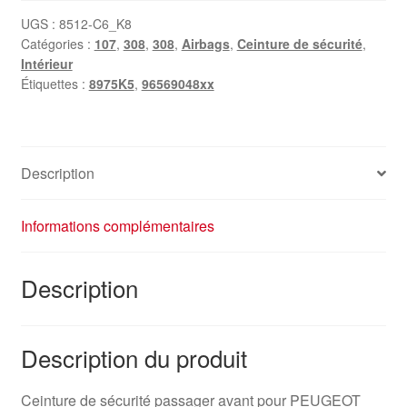
UGS :
8512-C6_K8
Catégories :
107
,
308
,
308
,
Airbags
,
Ceinture de sécurité
,
Intérieur
Étiquettes :
8975K5
,
96569048xx
Description
Informations complémentaires
Description
Description du produit
Ceinture de sécurité passager avant pour PEUGEOT