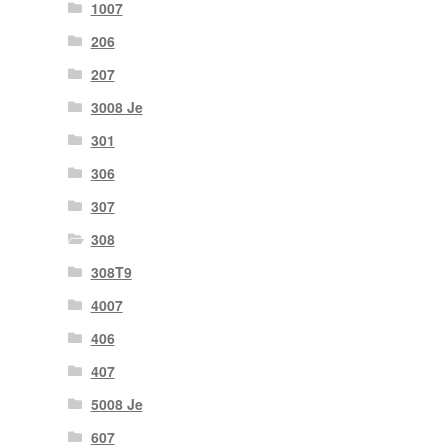
1007
206
207
3008 Je
301
306
307
308
308T9
4007
406
407
5008 Je
607