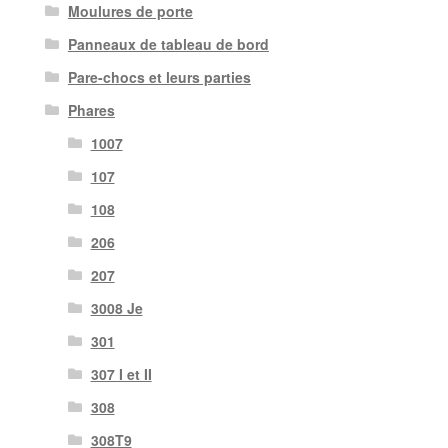
Moulures de porte
Panneaux de tableau de bord
Pare-chocs et leurs parties
Phares
1007
107
108
206
207
3008 Je
301
307 I et II
308
308T9