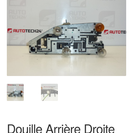
🔍
Livraison internationale
Mon compte
Paiements
Panier
Plainte
Politique de confidentialité
Procédure de Réclamation
Termes et conditions
Douille Arrière Droite