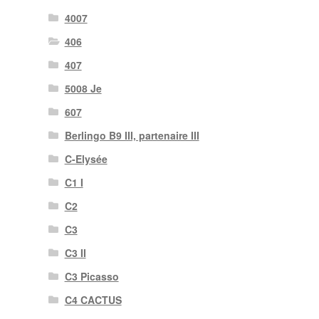
4007
406
407
5008 Je
607
Berlingo B9 III, partenaire III
C-Elysée
C1 I
C2
C3
C3 II
C3 Picasso
C4 CACTUS