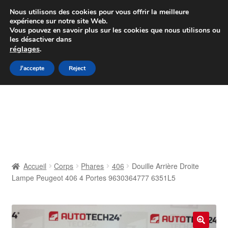
Colissimo livraison à partir de 7 EUR
Nous utilisons des cookies pour vous offrir la meilleure
expérience sur notre site Web.
Du lundi au vendredi de 9 h à 16 h
Vous pouvez en savoir plus sur les cookies que nous utilisons ou
les désactiver dans
07 55 53 95 66
réglages
.
Aller
Aller
J'accepte
Reject
Menu
à
au
la
contenu
Accueil
navigation
À propos de nous
Caisse
Accueil
Corps
Phares
406
Douille Arrière Droite
Lampe Peugeot 406 4 Portes 9630364777 6351L5
Contact
Livraison