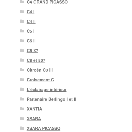
C4 GRAND PICASSO
C4 I
C4 II
C5 I
C5 II
C5 X7
C8 et 807
Citroën C3 III
Croisement C
L'éclairage intérieur
Partenaire Berlingo I et II
XANTIA
XSARA
XSARA PICASSO