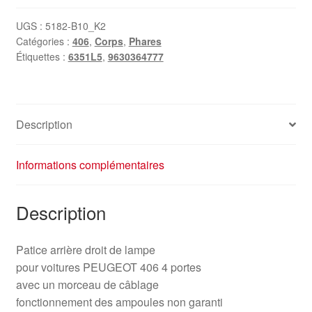
Arrière
Droite
UGS :
5182-B10_K2
Catégories :
406
,
Corps
,
Phares
Lampe
Étiquettes :
6351L5
,
9630364777
Peugeot
406
4
Portes
Description
9630364777
6351L5
Informations complémentaires
Description
Patice arrière droit de lampe
pour voitures PEUGEOT 406 4 portes
avec un morceau de câblage
fonctionnement des ampoules non garanti