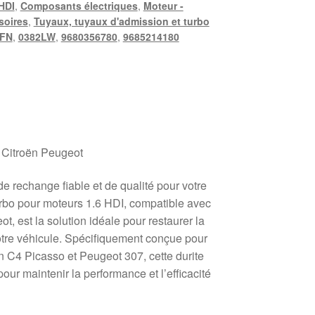
 HDI
,
Composants électriques
,
Moteur -
soires
,
Tuyaux, tuyaux d'admission et turbo
2FN
,
0382LW
,
9680356780
,
9685214180
r Citroën Peugeot
e rechange fiable et de qualité pour votre
urbo pour moteurs 1.6 HDI, compatible avec
ot, est la solution idéale pour restaurer la
votre véhicule. Spécifiquement conçue pour
n C4 Picasso et Peugeot 307, cette durite
our maintenir la performance et l’efficacité