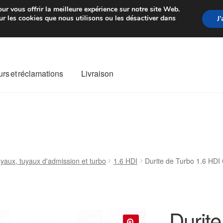
rtir de 7 EUR
Du lundi au vendre
ur vous offrir la meilleure expérience sur notre site Web.
r les cookies que nous utilisons ou les désactiver dans
J
rs et réclamations
Livraison
ivraison
Livraison internationale
Mon compte
Paiements
Panier
re de Réclamation
Termes et conditions
yaux, tuyaux d'admission et turbo
1.6 HDI
Durite de Turbo 1.6 HD
Durit