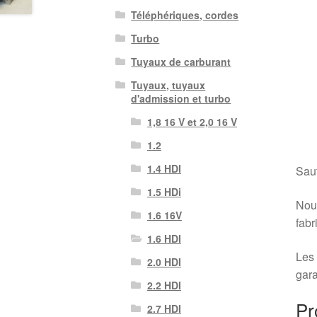
Téléphériques, cordes
Turbo
Tuyaux de carburant
Tuyaux, tuyaux
d'admission et turbo
1,8 16 V et 2,0 16 V
1.2
1.4 HDI
Sauf
1.5 HDi
Nous
1.6 16V
fabr
1.6 HDI
Les 
2.0 HDI
gara
2.2 HDI
Pr
2.7 HDI