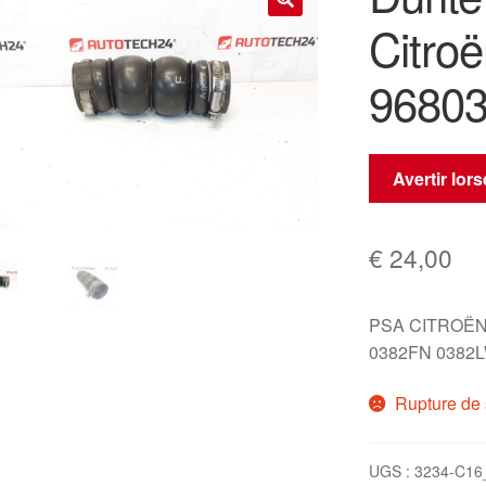
Citro
🔍
9680
Avertir lor
€
24,00
PSA CITROËN
0382FN 0382
Rupture de 
UGS :
3234-C16