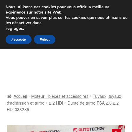
Colissimo livraison à partir de 7 EUR
Nous utilisons des cookies pour vous offrir la meilleure
expérience sur notre site Web.
Du lundi au vendredi de 9 h à 16 h
Vous pouvez en savoir plus sur les cookies que nous utilisons ou
les désactiver dans
07 55 53 95 66
réglages
.
Aller
Aller
J'accepte
Reject
Menu
à
au
la
contenu
Accueil
navigation
À propos de nous
Caisse
Accueil
Moteur - pièces et accessoires
Tuyaux, tuyaux
d'admission et turbo
2.2 HDI
Durite de turbo PSA 2.0 2.2
Contact
HDi 0382X5
Livraison