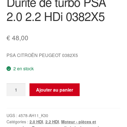
Durite de turbo PSA
2.0 2.2 HDi 0382X5
€
48,00
PSA CITROËN PEUGEOT 0382X5
2 en stock
quantité
Ajouter au panier
de
Durite
de
turbo
UGS :
4578-AH11_K30
Catégories :
2.0 HDI
,
2.2 HDI
,
Moteur - pièces et
PSA