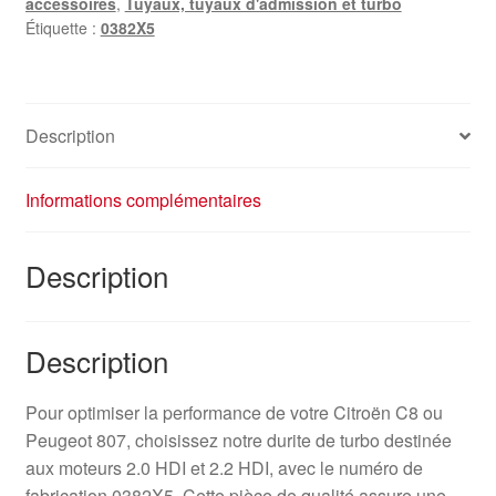
accessoires
,
Tuyaux, tuyaux d'admission et turbo
2.0
Étiquette :
0382X5
2.2
HDi
0382X5
Description
Informations complémentaires
Description
Description
Pour optimiser la performance de votre Citroën C8 ou
Peugeot 807, choisissez notre durite de turbo destinée
aux moteurs 2.0 HDI et 2.2 HDI, avec le numéro de
fabrication 0382X5. Cette pièce de qualité assure une