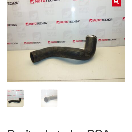
Livraison internationale
🔍
Mon compte
Paiements
Panier
Plainte
Politique de confidentialité
Procédure de Réclamation
Termes et conditions