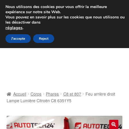
Colissimo livraison à partir de 7 EUR
Nous utilisons des cookies pour vous offrir la meilleure
expérience sur notre site Web.
Du lundi au vendredi de 9 h à 16 h
Vous pouvez en savoir plus sur les cookies que nous utilisons ou
les désactiver dans
07 55 53 95 66
réglages
.
Aller
Aller
J'accepte
Reject
Menu
à
au
la
contenu
Accueil
navigation
À propos de nous
Caisse
Accueil
Corps
Phares
C8 et 807
Feu arrière droit
Lampe Lumière Citroën C8 6351Y5
Contact
Livraison