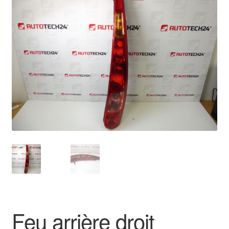
🔍
Livraison internationale
Mon compte
Paiements
Panier
Plainte
Politique de confidentialité
Procédure de Réclamation
Termes et conditions
Feu arrière droit