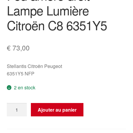
Lampe Lumière
Citroën C8 6351Y5
€
73,00
Stellantis Citroën Peugeot
6351Y5 NFP
2 en stock
quantité
Ajouter au panier
de
Feu
arrière