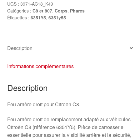
droit
UGS :
3971-AC18_K49
Catégories :
C8 et 807
,
Corps
,
Phares
Lampe
Étiquettes :
6351Y5
,
6351y55
Lumière
Citroën
C8
6351Y5
Description
Informations complémentaires
Description
Feu arrière droit pour Citroën C8.
Feu arrière droit de remplacement adapté aux véhicules
Citroën C8 (référence 6351Y5). Pièce de carrosserie
essentielle pour assurer la visibilité arrière et la sécurité,