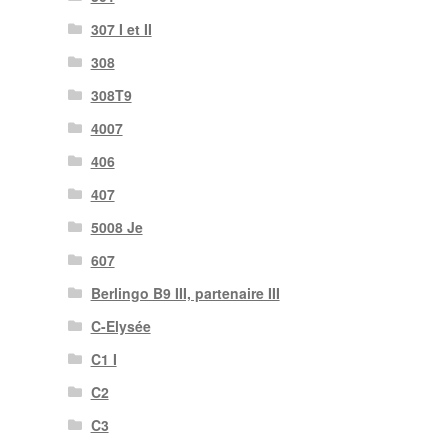
307 I et II
308
308T9
4007
406
407
5008 Je
607
Berlingo B9 III, partenaire III
C-Elysée
C1 I
C2
C3