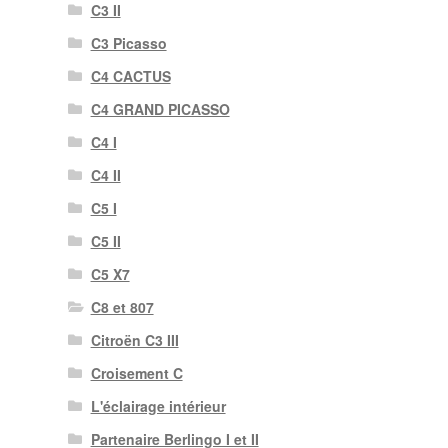
C3 II
C3 Picasso
C4 CACTUS
C4 GRAND PICASSO
C4 I
C4 II
C5 I
C5 II
C5 X7
C8 et 807
Citroën C3 III
Croisement C
L'éclairage intérieur
Partenaire Berlingo I et II