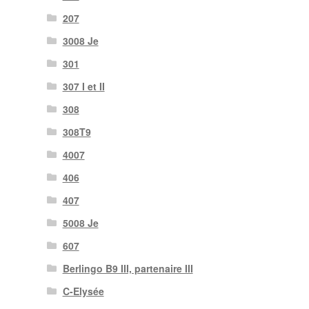
207
3008 Je
301
307 I et II
308
308T9
4007
406
407
5008 Je
607
Berlingo B9 III, partenaire III
C-Elysée