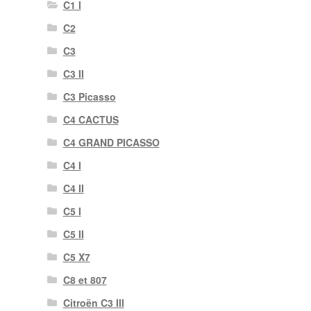
C1 I
C2
C3
C3 II
C3 Picasso
C4 CACTUS
C4 GRAND PICASSO
C4 I
C4 II
C5 I
C5 II
C5 X7
C8 et 807
Citroën C3 III