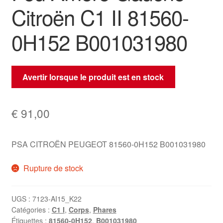
Citroën C1 II 81560-
0H152 B001031980
Avertir lorsque le produit est en stock
€
91,00
PSA CITROËN PEUGEOT 81560-0H152 B001031980
Rupture de stock
UGS :
7123-AI15_K22
Catégories :
C1 I
,
Corps
,
Phares
Étiquettes :
81560-0H152
,
B001031980