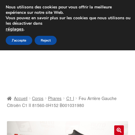
Colissimo livraison à partir de 7 EUR
Nous utilisons des cookies pour vous offrir la meilleure
expérience sur notre site Web.
Du lundi au vendredi de 9 h à 16 h
Vous pouvez en savoir plus sur les cookies que nous utilisons ou
les désactiver dans
07 55 53 95 66
réglages
.
Aller
Aller
J'accepte
Reject
Menu
à
au
la
contenu
Accueil
navigation
À propos de nous
Caisse
Accueil
Corps
Phares
C1 I
Feu Arrière Gauche
Citroën C1 II 81560-0H152 B001031980
Contact
Livraison