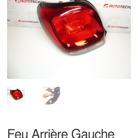
🔍
Livraison internationale
Mon compte
Paiements
Panier
Plainte
Politique de confidentialité
Procédure de Réclamation
Termes et conditions
Feu Arrière Gauche