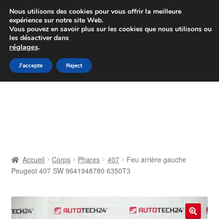
Colissimo livraison à partir de 7 EUR
Nous utilisons des cookies pour vous offrir la meilleure
expérience sur notre site Web.
Du lundi au vendredi de 9 h à 16 h
Vous pouvez en savoir plus sur les cookies que nous utilisons ou
les désactiver dans
07 55 53 95 66
réglages
.
Aller
Aller
J'accepte
Reject
Menu
à
au
la
contenu
Accueil
navigation
À propos de nous
Caisse
Accueil
Corps
Phares
407
Feu arrière gauche
Peugeot 407 SW 9641948780 6350T3
Contact
Livraison