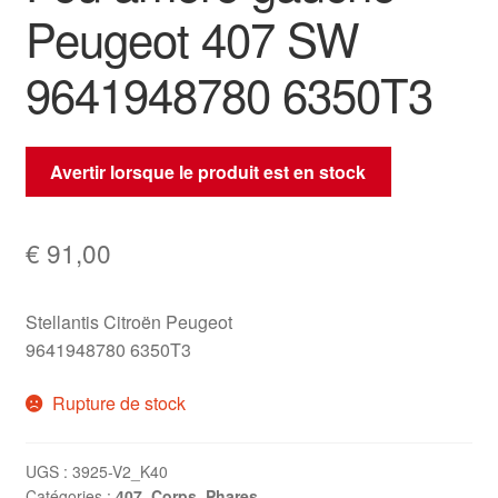
Peugeot 407 SW
9641948780 6350T3
Avertir lorsque le produit est en stock
€
91,00
Stellantis Citroën Peugeot
9641948780 6350T3
Rupture de stock
UGS :
3925-V2_K40
Catégories :
407
,
Corps
,
Phares