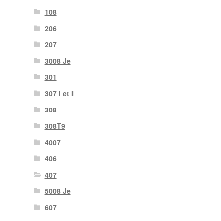
108
206
207
3008 Je
301
307 I et II
308
308T9
4007
406
407
5008 Je
607