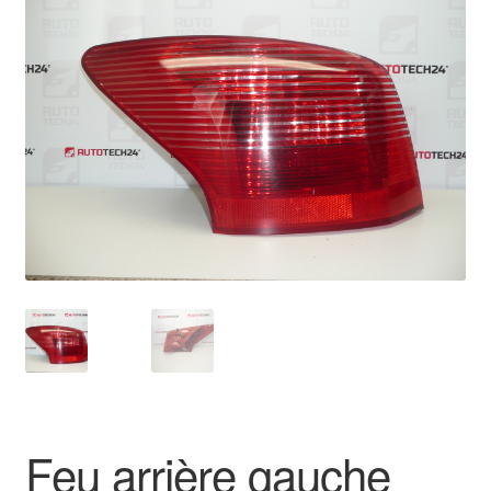
🔍
Livraison internationale
Mon compte
Paiements
Panier
Plainte
Politique de confidentialité
Procédure de Réclamation
Termes et conditions
Feu arrière gauche