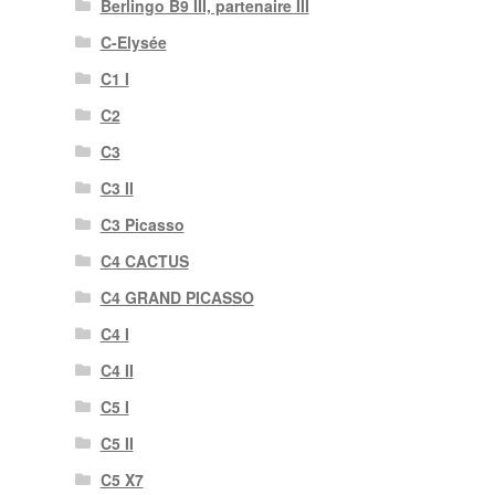
Berlingo B9 III, partenaire III
C-Elysée
C1 I
C2
C3
C3 II
C3 Picasso
C4 CACTUS
C4 GRAND PICASSO
C4 I
C4 II
C5 I
C5 II
C5 X7