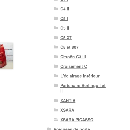
C4 II
C5 I
C5 II
C5 X7
C8 et 807
Citroën C3 III
Croisement C
L'éclairage intérieur
Partenaire Berlingo I et
II
XANTIA
XSARA
XSARA PICASSO
Poignées de porte