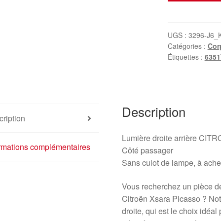
Feu
Citroën
Xsara
UGS :
3296-J6_
Catégories :
Cor
Picasso
Étiquettes :
6351
05
droite
9650005780
89032868
Description
6351T2
ription
Lumière droite arrière C
ormations complémentaires
Côté passager
Sans culot de lampe, à ach
Vous recherchez un pièce de 
Citroën Xsara Picasso ? Not
droite, qui est le choix idéa