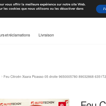
rtir de 7 EUR
Du lundi au vendre
ur vous offrir la meilleure expérience sur notre site Web.
r les cookies que nous utilisons ou les désactiver dans
J
rs et réclamations
Livraison
ivraison
Livraison internationale
Mon compte
Paiements
Panier
re de Réclamation
Termes et conditions
Feu Citroën Xsara Picasso 05 droite 9650005780 89032868 6351T
Feu C