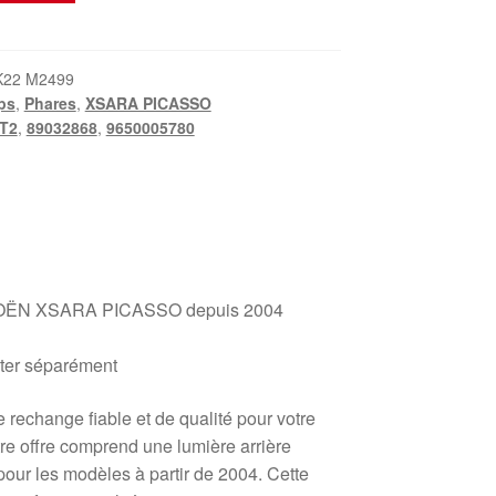
K22 M2499
ps
,
Phares
,
XSARA PICASSO
T2
,
89032868
,
9650005780
ITROËN XSARA PICASSO depuis 2004
eter séparément
rechange fiable et de qualité pour votre
re offre comprend une lumière arrière
l pour les modèles à partir de 2004. Cette