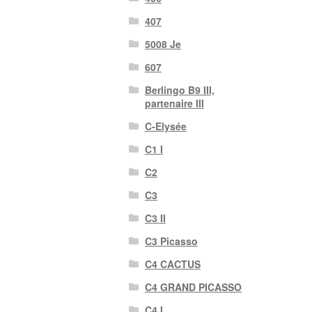
407
5008 Je
607
Berlingo B9 III,
partenaire III
C-Elysée
C1 I
C2
C3
C3 II
C3 Picasso
C4 CACTUS
C4 GRAND PICASSO
C4 I