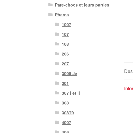
Pare-chocs et leurs parties
Phares
1007
107
108
206
207
Desc
3008 Je
301
Inf
307 I et II
308
308T9
4007
406