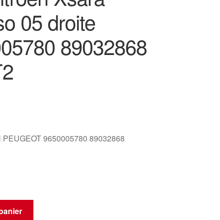
o 05 droite
05780 89032868
T2
 PEUGEOT 9650005780 89032868
panier