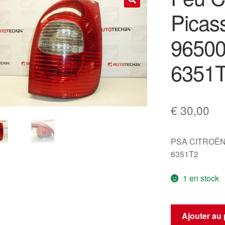
Picass
🔍
96500
6351
€
30,00
PSA CITROËN
6351T2
1 en stock
quantité
Ajouter au 
de