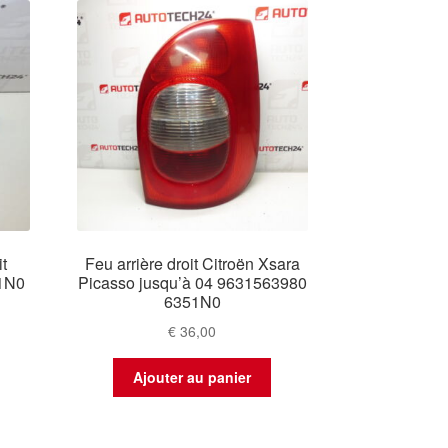
it
Feu arrière droit Citroën Xsara
51N0
Picasso jusqu’à 04 9631563980
6351N0
€
36,00
Ajouter au panier