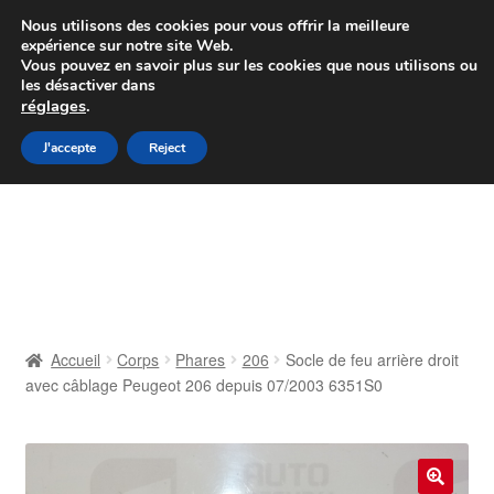
Colissimo livraison à partir de 7 EUR
Nous utilisons des cookies pour vous offrir la meilleure
expérience sur notre site Web.
Du lundi au vendredi de 9 h à 16 h
Vous pouvez en savoir plus sur les cookies que nous utilisons ou
les désactiver dans
07 55 53 95 66
réglages
.
Aller
Aller
J'accepte
Reject
Menu
à
au
la
contenu
Accueil
navigation
À propos de nous
Caisse
Accueil
Corps
Phares
206
Socle de feu arrière droit
avec câblage Peugeot 206 depuis 07/2003 6351S0
Contact
Livraison