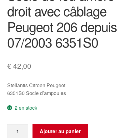
droit avec câblage
Peugeot 206 depuis
07/2003 6351S0
€
42,00
Stellantis Citroën Peugeot
6351S0 Socle d’ampoules
2 en stock
quantité
Ajouter au panier
de