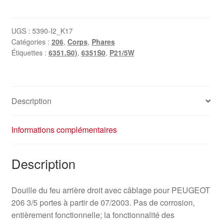
Socle
de
feu
UGS :
5390-I2_K17
Catégories :
206
,
Corps
,
Phares
arrière
Étiquettes :
6351.S0)
,
6351S0
,
P21/5W
droit
avec
câblage
Peugeot
Description
206
depuis
07/2003
Informations complémentaires
6351S0
Description
Douille du feu arrière droit avec câblage pour PEUGEOT
206 3/5 portes à partir de 07/2003. Pas de corrosion,
entièrement fonctionnelle; la fonctionnalité des