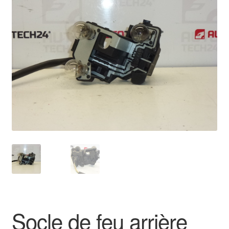
🔍
Livraison internationale
Mon compte
Paiements
Panier
Plainte
Politique de confidentialité
Procédure de Réclamation
Termes et conditions
Socle de feu arrière