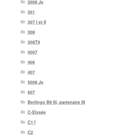
3008 Je
301
307 I et II
308
308T9
4007
406
407
5008 Je
607
Berlingo B9 III, partenaire III
C-Elysée
C1 I
C2