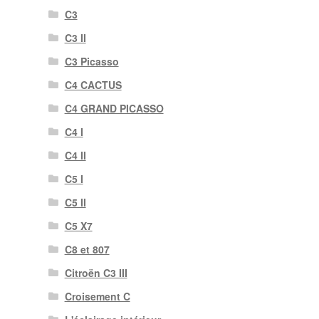
C3
C3 II
C3 Picasso
C4 CACTUS
C4 GRAND PICASSO
C4 I
C4 II
C5 I
C5 II
C5 X7
C8 et 807
Citroën C3 III
Croisement C