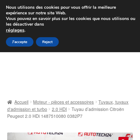
Colissimo livraison à partir de 7 EUR
Nous utilisons des cookies pour vous offrir la meilleure
expérience sur notre site Web.
Du lundi au vendredi de 9 h à 16 h
Vous pouvez en savoir plus sur les cookies que nous utilisons ou
les désactiver dans
07 55 53 95 66
réglages
.
Aller
Aller
J'accepte
Reject
Menu
à
au
la
contenu
Accueil
navigation
À propos de nous
Caisse
Accueil
Moteur - pièces et accessoires
Tuyaux, tuyaux
d'admission et turbo
2.0 HDI
Tuyau d’admission Citroën
Contact
Peugeot 2.0 HDi 1487510080 0382P7
Livraison