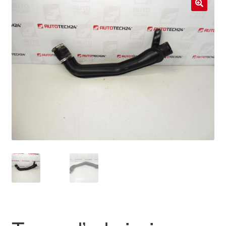
Livraison internationale
🔍
Mon compte
Paiements
Panier
Plainte
Politique de confidentialité
Procédure de Réclamation
Termes et conditions