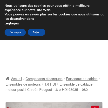
Colissimo livraison à partir de 7 EUR
Nous utilisons des cookies pour vous offrir la meilleure
expérience sur notre site Web.
Du lundi au vendredi de 9 h à 16 h
Vous pouvez en savoir plus sur les cookies que nous utilisons ou
les désactiver dans
07 55 53 95 66
réglages
.
Aller
Aller
J'accepte
Reject
Menu
à
au
la
contenu
Accueil
navigation
À propos de nous
Caisse
Accueil
Composants électriques
Faisceaux de câbles
Ensembles de moteurs
1.6 HDI
Ensemble de câblage
Contact
moteur positif Citroën Peugeot 1.6 e-HDi 9803511080
Livraison