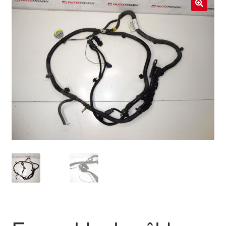
Livraison internationale
🔍
Mon compte
Paiements
Panier
Plainte
Politique de confidentialité
Procédure de Réclamation
Termes et conditions