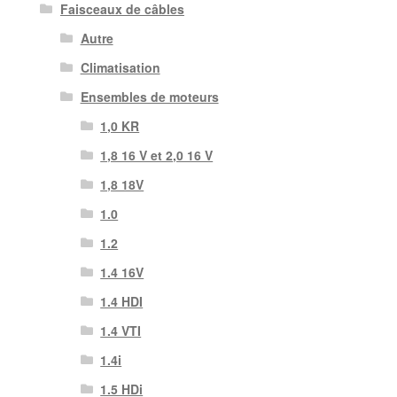
Faisceaux de câbles
Autre
Climatisation
Ensembles de moteurs
1,0 KR
1,8 16 V et 2,0 16 V
1,8 18V
1.0
1.2
1.4 16V
1.4 HDI
1.4 VTI
1.4i
1.5 HDi