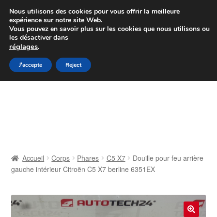
Colissimo livraison à partir de 7 EUR
Nous utilisons des cookies pour vous offrir la meilleure
expérience sur notre site Web.
Du lundi au vendredi de 9 h à 16 h
Vous pouvez en savoir plus sur les cookies que nous utilisons ou
les désactiver dans
07 55 53 95 66
réglages
.
Aller
Aller
J'accepte
Reject
Menu
à
au
la
contenu
Accueil
navigation
À propos de nous
Caisse
Accueil
Corps
Phares
C5 X7
Douille pour feu arrière
gauche intérieur Citroën C5 X7 berline 6351EX
Contact
Livraison