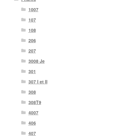
1007
107
108
206
207
3008 Je
301
307 I et II
308
308T9
4007
406
407