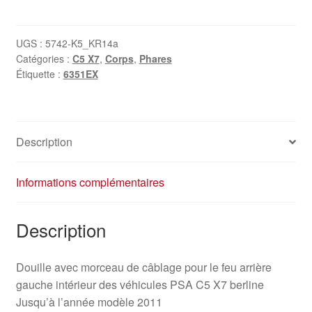
Douille
pour
feu
UGS :
5742-K5_KR14a
Catégories :
C5 X7
,
Corps
,
Phares
arrière
Étiquette :
6351EX
gauche
intérieur
Citroën
C5
Description
X7
berline
6351EX
Informations complémentaires
Description
Douille avec morceau de câblage pour le feu arrière
gauche intérieur des véhicules PSA C5 X7 berline
Jusqu’à l’année modèle 2011