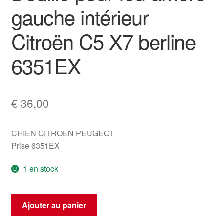
gauche intérieur
Citroën C5 X7 berline
6351EX
€
36,00
CHIEN CITROEN PEUGEOT
Prise 6351EX
1 en stock
quantité
Ajouter au panier
de