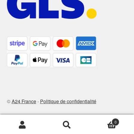
©
A24 France
-
Politique de confidentialité
0
Recherche
Recherche
pour :