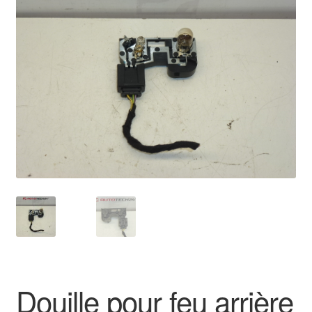
🔍
Livraison internationale
Mon compte
Paiements
Panier
Plainte
Politique de confidentialité
Procédure de Réclamation
Termes et conditions
Douille pour feu arrière