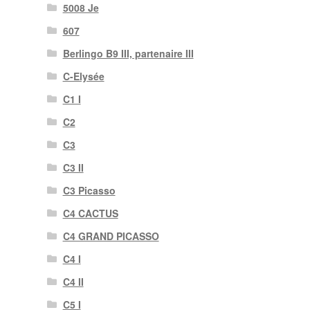
5008 Je
607
Berlingo B9 III, partenaire III
C-Elysée
C1 I
C2
C3
C3 II
C3 Picasso
C4 CACTUS
C4 GRAND PICASSO
C4 I
C4 II
C5 I